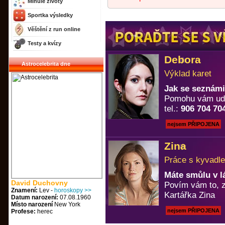
Minulé životy
Sportka výsledky
Věštění z run online
Testy a kvízy
Debora
Astrocelebrita dne
Výklad karet
Jak se seznámi
Pomohu vám uděl
tel.:
906 704 70
nejsem PŘIPOJENA
Zina
Práce s kyvadle
Máte smůlu v l
David Duchovny
Povím vám to, z
Znamení:
Lev -
horoskopy >>
Kartářka Zina
Datum narození:
07.08.1960
Místo narození
New York
nejsem PŘIPOJENA
Profese:
herec