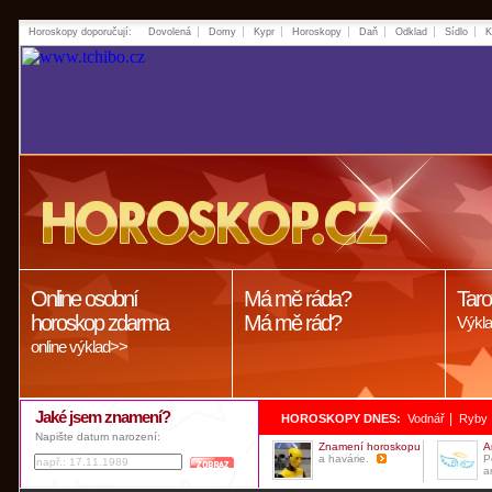
Horoskopy doporučují:
Dovolená
Domy
Kypr
Horoskopy
Daň
Odklad
Sídlo
K
Online osobní
Má mě ráda?
Taro
horoskop zdarma
Má mě rád?
Výkla
online výklad>>
Jaké jsem znamení?
|
HOROSKOPY DNES:
Vodnář
Ryby
Napište datum narození:
Znamení horoskopu
A
a havárie.
P
a