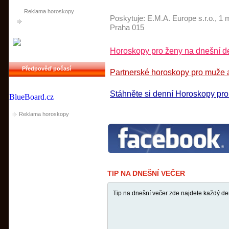
Reklama horoskopy
Poskytuje:
E.M.A. Europe s.r.o.
, 1 
Praha 015
Horoskopy pro ženy na dnešní de
Předpověď počasí
Partnerské horoskopy pro muže a
Stáhněte si denní Horoskopy pr
BlueBoard.cz
Reklama horoskopy
TIP NA DNEŠNÍ VEČER
Tip na dnešní večer zde najdete každý de