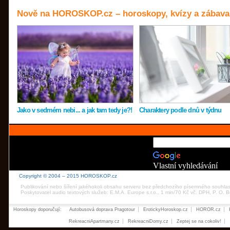
Nově na HOROSKOP.cz – horoskopy, kvízy a zábava
Jako v sedmém nebi... a jak tam tedy je?!
Charaktery podle dnů v týdnu
Vlastní vyhledávání
Copyright © 2004 – 2015 HOROSKOP.cz
Publikování nebo šíření jakéhokoli obsahu serveru bez předchozího písemného souhla
Poskytovatel audio textových služeb: E.M.A. Europe s.r.o., 1 min/70 Kč vč. DPH, P. O.
Horoskopy doporučují:
Autobusová doprava Pragotour
ErotickyHoroskop.cz
HOROR.cz
RekreacniApartmany.cz
RekreacniDomy.cz
Zeptej se na cokoliv!