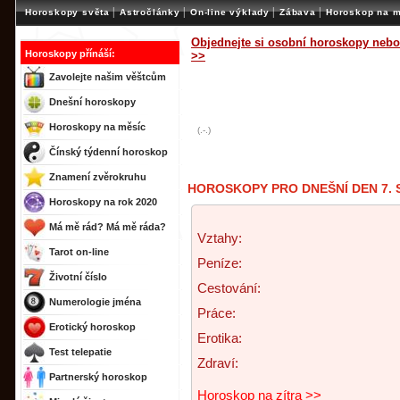
|
|
|
|
Horoskopy světa
Astročlánky
On-line výklady
Zábava
Horoskop na m
Objednejte si osobní horoskopy nebo
Horoskopy přínáší:
>>
Zavolejte našim věštcům
Dnešní horoskopy
Horoskopy na měsíc
(.-.)
Čínský týdenní horoskop
Znamení zvěrokruhu
HOROSKOPY PRO DNEŠNÍ DEN 7. 
Horoskopy na rok 2020
Má mě rád? Má mě ráda?
Vztahy:
Tarot on-line
Peníze:
Životní číslo
Cestování:
Numerologie jména
Práce:
Erotický horoskop
Erotika:
Test telepatie
Zdraví:
Partnerský horoskop
Horoskop na zítra >>