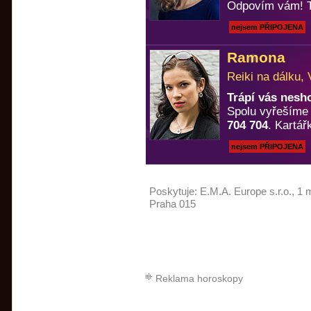
Odpovím vám! T
nejsem PŘIPOJENA
Ramona
Reiki na dálku, 
Trápí vás nesh
Spolu vyřešíme k
704 704
. Kartá
nejsem PŘIPOJENA
Poskytuje:
E.M.A. Europe s.r.o.
, 1 
Praha 015
Reklama horoskopy