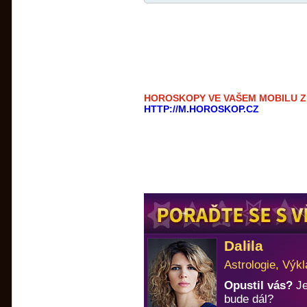
HOROSKOPY VE VAŠEM MOBILU 
HTTP://M.HOROSKOP.CZ
Dalila
Astrologie, Výkl
Opustil vás?
Je
bude dál?