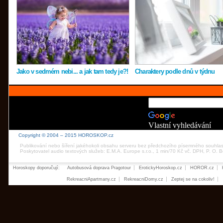
Jako v sedmém nebi... a jak tam tedy je?!
Charaktery podle dnů v týdnu
Vlastní vyhledávání
Copyright © 2004 – 2015 HOROSKOP.cz
Publikování nebo šíření jakéhokoli obsahu serveru bez předchozího písemného souhla
Poskytovatel audio textových služeb: E.M.A. Europe s.r.o., 1 min/70 Kč vč. DPH, P. O.
Horoskopy doporučují:
Autobusová doprava Pragotour
ErotickyHoroskop.cz
HOROR.cz
RekreacniApartmany.cz
RekreacniDomy.cz
Zeptej se na cokoliv!