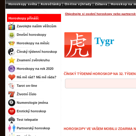
|
|
|
|
Horoskopy světa
Astročlánky
On-line výklady
Zábava
Horoskop na m
Objednejte si osobní horoskopy nebo partnersk
Horoskopy přínáší:
Zavolejte našim věštcům
Dnešní horoskopy
Tygr
Horoskopy na měsíc
Čínský týdenní horoskop
Znamení zvěrokruhu
Horoskopy na rok 2020
ČÍNSKÝ TÝDENNÍ HOROSKOP NA 32. TÝDEN
Má mě rád? Má mě ráda?
Tarot on-line
Životní číslo
Numerologie jména
Erotický horoskop
Test telepatie
Partnerský horoskop
HOROSKOPY VE VAŠEM MOBILU ZDARMA 