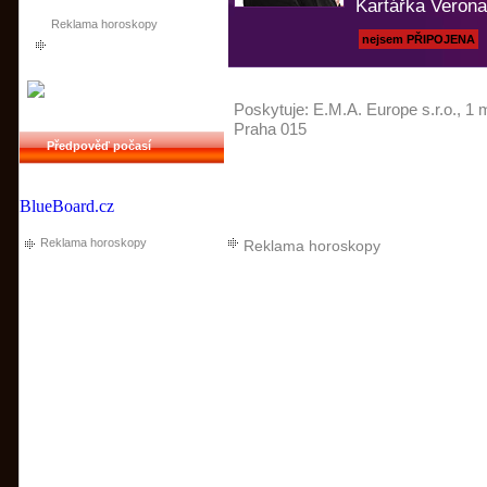
Kartářka Verona
Reklama horoskopy
nejsem PŘIPOJENA
Poskytuje:
E.M.A. Europe s.r.o.
, 1 
Praha 015
Předpověď počasí
BlueBoard.cz
Reklama horoskopy
Reklama horoskopy