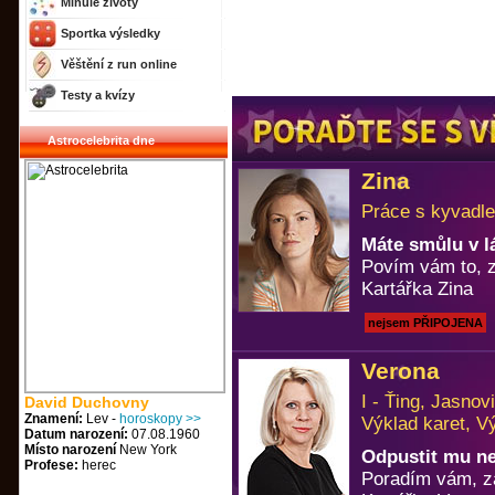
Minulé životy
Sportka výsledky
Věštění z run online
Testy a kvízy
Astrocelebrita dne
Zina
Práce s kyvadle
Máte smůlu v l
Povím vám to, z
Kartářka Zina
nejsem PŘIPOJENA
Verona
I - Ťing, Jasno
David Duchovny
Znamení:
Lev -
horoskopy >>
Výklad karet, V
Datum narození:
07.08.1960
Místo narození
New York
Odpustit mu n
Profese:
herec
Poradím vám, za