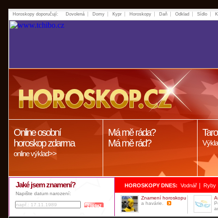
Horoskopy doporučují:
Dovolená
Domy
Kypr
Horoskopy
Daň
Odklad
Sídlo
K
Online osobní
Má mě ráda?
Taro
horoskop zdarma
Má mě rád?
Výkla
online výklad>>
Jaké jsem znamení?
|
HOROSKOPY DNES:
Vodnář
Ryby
Napište datum narození:
Znamení horoskopu
A
a havárie.
P
a