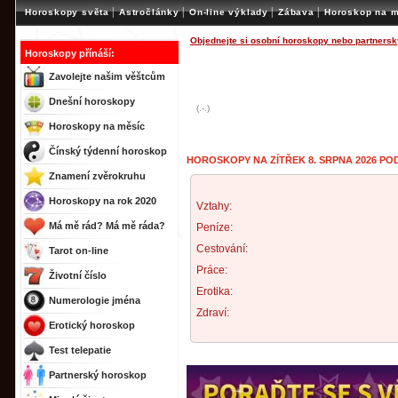
|
|
|
|
Horoskopy světa
Astročlánky
On-line výklady
Zábava
Horoskop na m
Objednejte si osobní horoskopy nebo partnersk
Horoskopy přínáší:
Zavolejte našim věštcům
Dnešní horoskopy
(.-.)
Horoskopy na měsíc
Čínský týdenní horoskop
HOROSKOPY NA ZÍTŘEK 8. SRPNA 2026 PO
Znamení zvěrokruhu
Horoskopy na rok 2020
Vztahy:
Má mě rád? Má mě ráda?
Peníze:
Cestování:
Tarot on-line
Práce:
Životní číslo
Erotika:
Numerologie jména
Zdraví:
Erotický horoskop
Test telepatie
Partnerský horoskop