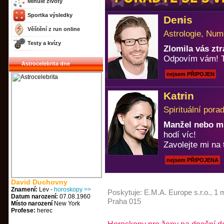
Minulé životy
Sportka výsledky
Denis
Věštění z run online
Astrologie, Num
Testy a kvízy
Zlomila vás zt
Odpovím vám! T
Astrocelebrita dne
nejsem PŘIPOJEN
Katrin
Spirituální pora
Manžel nebo m
hodí víc!
Zavolejte mi na 
nejsem PŘIPOJENA
David Duchovny
Znamení:
Lev -
horoskopy >>
Poskytuje:
E.M.A. Europe s.r.o.
, 1 
Datum narození:
07.08.1960
Praha 015
Místo narození
New York
Profese:
herec