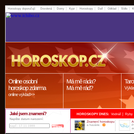
Horoskopy doporučují:
Dovolená
Domy
Kypr
Horoskopy
Daň
Odklad
Sídlo
K
Online osobní
Má mě ráda?
Taro
horoskop zdarma
Má mě rád?
Výkla
online výklad>>
Jaké jsem znamení?
|
HOROSKOPY DNES:
Vodnář
Ryby
Napište datum narození:
Znamení horoskopu
A
a havárie.
P
a