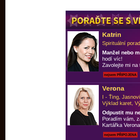
Katrin
Spirituální pora
Manžel nebo m
hodí víc!
Zavolejte mi na 
nejsem PŘIPOJENA
Verona
I - Ťing, Jasno
Výklad karet, V
Odpustit mu n
Poradím vám, za
Kartářka Verona
nejsem PŘIPOJENA