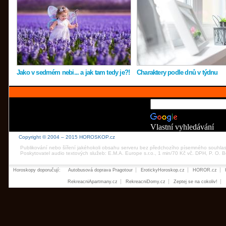
Jako v sedmém nebi... a jak tam tedy je?!
Charaktery podle dnů v týdnu
Vlastní vyhledávání
Copyright © 2004 – 2015 HOROSKOP.cz
Publikování nebo šíření jakéhokoli obsahu serveru bez předchozího písemného souhla
Poskytovatel audio textových služeb: E.M.A. Europe s.r.o., 1 min/70 Kč vč. DPH, P. O.
Horoskopy doporučují:
Autobusová doprava Pragotour
ErotickyHoroskop.cz
HOROR.cz
RekreacniApartmany.cz
RekreacniDomy.cz
Zeptej se na cokoliv!