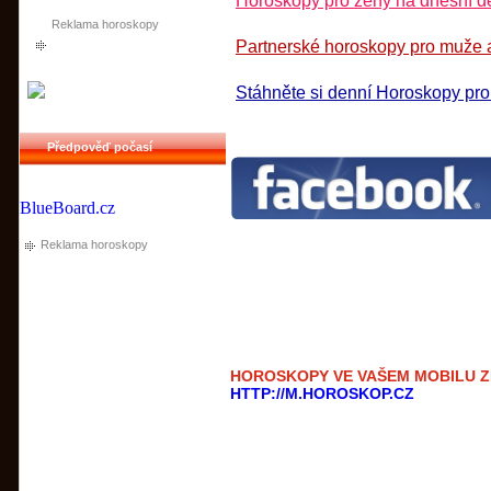
Horoskopy pro ženy na dnešní de
Reklama horoskopy
Partnerské horoskopy pro muže a
Stáhněte si denní Horoskopy pr
Předpověď počasí
BlueBoard.cz
Reklama horoskopy
HOROSKOPY VE VAŠEM MOBILU 
HTTP://M.HOROSKOP.CZ