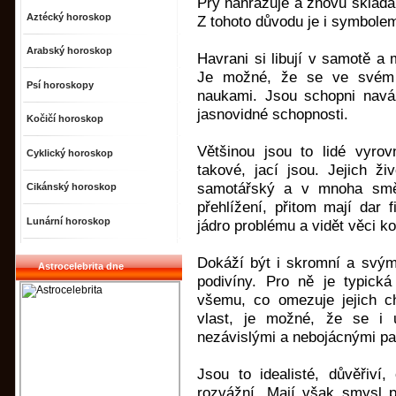
Prý nahrazuje a znovu sklád
Aztécký horoskop
Z tohoto důvodu je i symbole
Arabský horoskop
Havrani si libují v samotě a 
Je možné, že se ve svém 
Psí horoskopy
naukami. Jsou schopni naváz
jasnovidné schopnosti.
Kočičí horoskop
Většinou jsou to lidé vyrov
Cyklický horoskop
takové, jací jsou. Jejich ž
samotářský a v mnoha smě
Cikánský horoskop
přehlížení, přitom mají dar f
Lunární horoskop
jádro problému a vidět věci k
Dokáží být i skromní a svý
Astrocelebrita dne
podivíny. Pro ně je typická
všemu, co omezuje jejich c
vlast, je možné, že se i u
nezávislými a nebojácnými pa
Jsou to idealisté, důvěřiví, 
rozvážní. Mají však smysl 