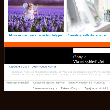
Jako v sedmém nebi... a jak tam tedy je?!
Charaktery podle dnů v týdnu
Vlastní vyhledávání
Copyright © 2004 – 2015 HOROSKOP.cz
Publikování nebo šíření jakéhokoli obsahu serveru bez předchozího písemného souhla
Poskytovatel audio textových služeb: E.M.A. Europe s.r.o., 1 min/70 Kč vč. DPH, P. O.
Horoskopy doporučují:
Autobusová doprava Pragotour
ErotickyHoroskop.cz
HOROR.cz
RekreacniApartmany.cz
RekreacniDomy.cz
Zeptej se na cokoliv!