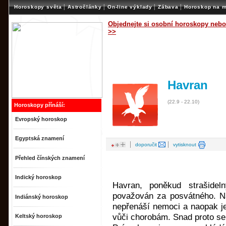
|
|
|
|
Horoskopy světa
Astročlánky
On-line výklady
Zábava
Horoskop na m
Objednejte si osobní horoskopy nebo
>>
Havran
(22.9 - 22.10)
Horoskopy přínáší:
Evropský horoskop
Egyptská znamení
|
|
doporučit
vytisknout
Přehled čínských znamení
Indický horoskop
Havran, poněkud strašidel
považován za posvátného. Na
Indiánský horoskop
nepřenáší nemoci a naopak je
vůči chorobám. Snad proto se 
Keltský horoskop