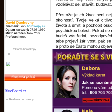
vzdělávat se, stavět, budovat,
Přestože jejich život není ne
okolností. Tvoje velká citli
David Duchovny
života a smrti a pochopit osu
Znamení:
Lev -
horoskopy >>
Datum narození:
07.08.1960
psychickou bolest. Pokud se 
Místo narození
New York
budeš výstřední, nezodpově
Profese:
herec
tebe projeví žárlivost, pak s
a proto se často mohou objevit
Reklama horoskopy
Debora
Výklad karet
Předpověď počasí
Jak se seznámi
Pomohu vám uděl
BlueBoard.cz
tel.:
906 704 70
Reklama horoskopy
nejsem PŘIPOJENA
Nela