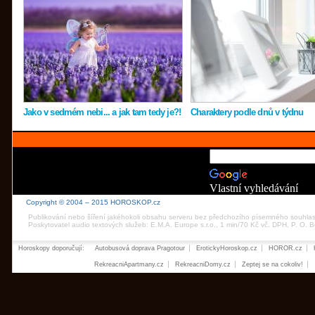
Jako v sedmém nebi... a jak tam tedy je?!
Charaktery podle dnů v týdnu
Vlastní vyhledávání
Copyright © 2004 – 2015 HOROSKOP.cz
Publikování nebo šíření jakéhokoli obsahu serveru bez předchozího písemného souhla
Poskytovatel audio textových služeb: E.M.A. Europe s.r.o., 1 min/70 Kč vč. DPH, P. O.
Horoskopy doporučují:
Autobusová doprava Pragotour
ErotickyHoroskop.cz
HOROR.cz
RekreacniApartmany.cz
RekreacniDomy.cz
Zeptej se na cokoliv!