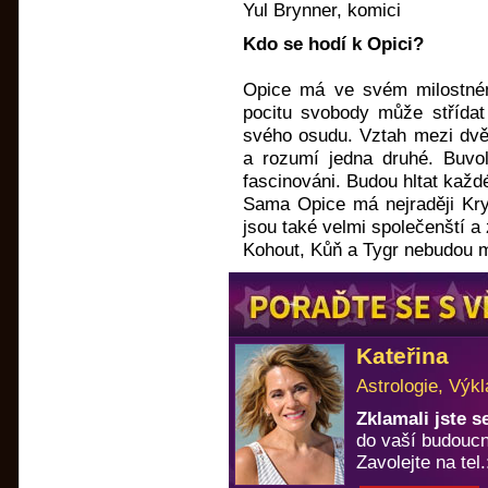
Yul Brynner, komici
Kdo se hodí k Opici?
Opice má ve svém milostném
pocitu svobody může střídat 
svého osudu. Vztah mezi dvěm
a rozumí jedna druhé. Buvo
fascinováni. Budou hltat každé 
Sama Opice má nejraději Kry
jsou také velmi společenští a
Kohout, Kůň a Tygr nebudou mít
Kateřina
Astrologie, Výkl
Zklamali jste 
do vaší budoucn
Zavolejte na tel