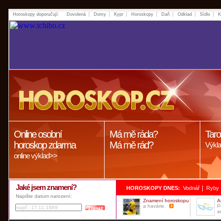
Horoskopy doporučují:
Dovolená
Domy
Kypr
Horoskopy
Daň
Odklad
Sídlo
K
Online osobní
Má mě ráda?
Taro
horoskop zdarma
Má mě rád?
Výkla
online výklad>>
Jaké jsem znamení?
|
HOROSKOPY DNES:
Vodnář
Ryby
Napište datum narození:
Znamení horoskopu
A
a havárie.
P
a