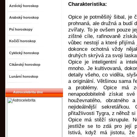
Charakteristika:
Aztécký horoskop
Opice je potměšilý šibal, je 
Arabský horoskop
prohnaná, ale družná a budí 
zvířaty. To je ovšem pouze je
Psí horoskopy
zištné cíle, rafinovaně získ
Kočičí horoskop
vůbec nestojí a které přijímá
dokonce ochotná vždy něja
Cyklický horoskop
druhých skrývá za svoji laska
Opice je inteligentní a inte
Cikánský horoskop
mnoho. Je kultivovaná, dok
detaily všeho, co viděla, sly
Lunární horoskop
a originální. Většinou sama ře
a problémy. Opice má z
Astrocelebrita dne
nenapodobitelně získat své
houževnatého, obratného 
nejideálnější sekretářko
přitažlivosti Tygra, z něhož si
Opice má stěží skrupule. Ne
jestliže se to zdá pro její
lstivá, když má jistotu, ž