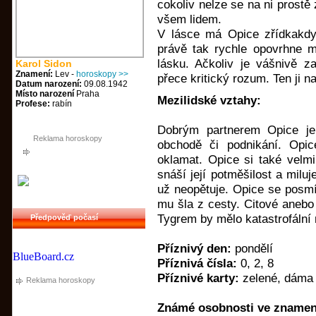
cokoliv nelze se na ni prostě
všem lidem.
V lásce má Opice zřídkakdy 
právě tak rychle opovrhne m
lásku. Ačkoliv je vášnivě z
Karol Sidon
Znamení:
Lev -
horoskopy >>
přece kritický rozum. Ten ji n
Datum narození:
09.08.1942
Místo narození
Praha
Mezilidské vztahy:
Profese:
rabín
Dobrým partnerem Opice je
Reklama horoskopy
obchodě či podnikání. Opi
oklamat. Opice si také velm
snáší její potměšilost a miluj
už neopětuje. Opice se posmív
mu šla z cesty. Citové anebo 
Tygrem by mělo katastrofální 
Předpověď počasí
Příznivý den:
pondělí
BlueBoard.cz
Příznivá čísla:
0, 2, 8
Příznivé karty:
zelené, dáma 
Reklama horoskopy
Známé osobnosti ve znamení