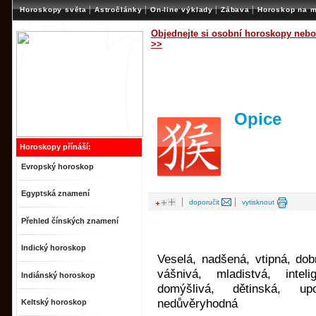
|
|
|
|
Horoskopy světa
Astročlánky
On-line výklady
Zábava
Horoskop na m
Objednejte si osobní horoskopy nebo
>>
Opice
Horoskopy přínáší:
Evropský horoskop
Egyptská znamení
|
|
doporučit
vytisknout
Přehled čínských znamení
Indický horoskop
Veselá, nadšená, vtipná, dob
vášnivá, mladistvá, inteli
Indiánský horoskop
domýšlivá, dětinská, up
nedůvěryhodná
Keltský horoskop