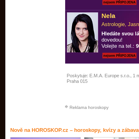
nejsem PŘIPOJENA
Nela
Astrologie, Jasn
Hledáte svou 
dovedou!
Volejte na tel.:
9
nejsem PŘIPOJENA
Poskytuje:
E.M.A. Europe s.r.o.
, 1 
Praha 015
Reklama horoskopy
Nově na HOROSKOP.cz – horoskopy, kvízy a zábava