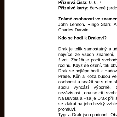
Příznivá čísla:
0, 6, 7
Příznivé karty:
červené (srdce
Známé osobnosti ve znamení
John Lennon, Ringo Starr, A
Charles Darwin
Kdo se hodí k Drakovi?
Drak je tolik samostatný a ud
nejvíce ze všech znamení,
život. Zbožňuje pocit svobod
rodinu. Když se ožení, tak ob
Drak se nejlépe hodí k Hadovi
Prase, Kůň a Koza budou ve 
osobnost a snažit se s ním sl
spolu vyhcází výborně, 
nezávislosti, oba se cítí svob
Na Buvola a Psa je Drak příliš
se zlákat na jeho hezký vzhl
promluví.
Tygr a Drak jsou podobní. Oba