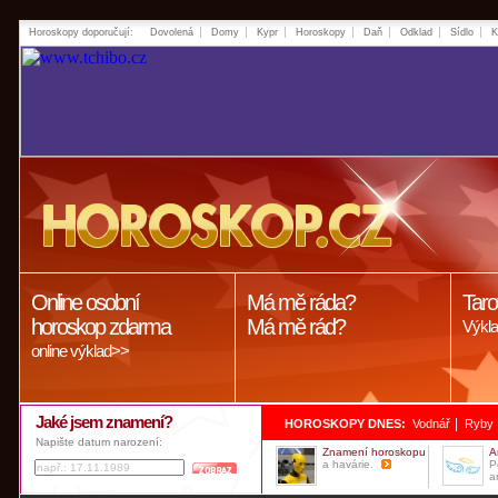
Horoskopy doporučují:
Dovolená
Domy
Kypr
Horoskopy
Daň
Odklad
Sídlo
K
Online osobní
Má mě ráda?
Taro
horoskop zdarma
Má mě rád?
Výkla
online výklad>>
Jaké jsem znamení?
|
HOROSKOPY DNES:
Vodnář
Ryby
Napište datum narození:
Znamení horoskopu
A
a havárie.
P
a