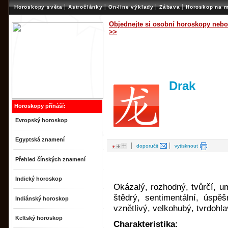
|
|
|
|
Horoskopy světa
Astročlánky
On-line výklady
Zábava
Horoskop na m
Objednejte si osobní horoskopy nebo
>>
Drak
Horoskopy přínáší:
Evropský horoskop
Egyptská znamení
|
|
doporučit
vytisknout
Přehled čínských znamení
Indický horoskop
Okázalý, rozhodný, tvůrčí, u
štědrý, sentimentální, úspěš
Indiánský horoskop
vznětlivý, velkohubý, tvrdohl
Keltský horoskop
Charakteristika: