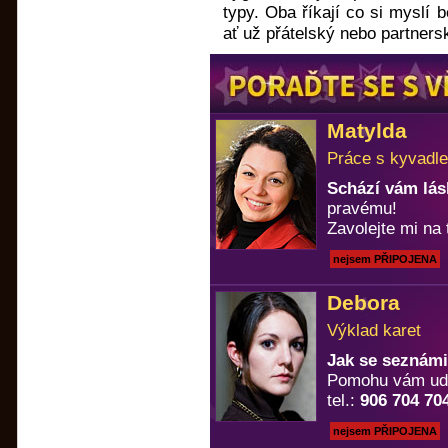
typy. Oba říkají co si myslí 
ať už přátelský nebo partners
Matylda
Práce s kyvadle
Schází vám lá
pravému!
Zavolejte mi na 
nejsem PŘIPOJENA
Debora
Výklad karet
Jak se seznámi
Pomohu vám uděl
tel.:
906 704 70
nejsem PŘIPOJENA