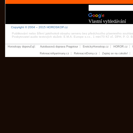
Vlastní vyhledávání
Copyright © 2004 – 2015 HOROSKOP.cz
Publikování nebo šíření jakéhokoli obsahu serveru bez předchozího písemného souhla
Poskytovatel audio textových služeb: E.M.A. Europe s.r.o., 1 min/70 Kč vč. DPH, P. O.
Horoskopy doporučují:
Autobusová doprava Pragotour
ErotickyHoroskop.cz
HOROR.cz
RekreacniApartmany.cz
RekreacniDomy.cz
Zeptej se na cokoliv!