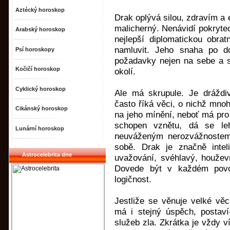
Aztécký horoskop
Drak oplývá silou, zdravím a 
malicherný. Nenávidí pokrytec
Arabský horoskop
nejlepší diplomatickou obra
namluvit. Jeho snaha po do
Psí horoskopy
požadavky nejen na sebe a s
Kočičí horoskop
okolí.
Cyklický horoskop
Ale má skrupule. Je dráždiv
často říká věci, o nichž mno
Cikánský horoskop
na jeho mínění, neboť má pro
schopen vznětu, dá se le
Lunární horoskop
neuváženým nerozvážnostem
sobě. Drak je značně inteli
Astrocelebrita dne
uvažování, svéhlavý, houžev
Dovede být v každém povo
logičnost.
Jestliže se věnuje velké věc
má i stejný úspěch, postaví
služeb zla. Zkrátka je vždy v