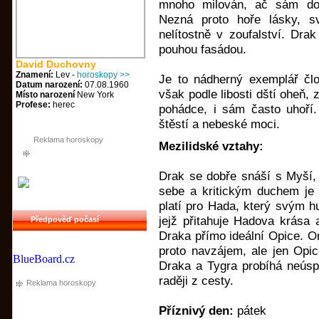
mnoho milován, ač sám doo
Nezná proto hoře lásky, s
nelítostně v zoufalství. Drak
pouhou fasádou.
David Duchovny
Znamení:
Lev -
horoskopy >>
Je to nádherný exemplář člov
Datum narození:
07.08.1960
však podle libosti dští oheň, 
Místo narození
New York
Profese:
herec
pohádce, i sám často uhoří
štěstí a nebeské moci.
Reklama horoskopy
Mezilidské vztahy:
Drak se dobře snáší s Myší,
sebe a kritickým duchem je 
platí pro Hada, který svým 
jejž přitahuje Hadova krása 
Předpověď počasí
Draka přímo ideální Opice. On
proto navzájem, ale jen Opic
BlueBoard.cz
Draka a Tygra probíhá neúsp
raději z cesty.
Reklama horoskopy
Příznivý den:
pátek