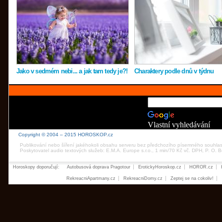
Jako v sedmém nebi... a jak tam tedy je?!
Charaktery podle dnů v týdnu
Vlastní vyhledávání
Copyright © 2004 – 2015 HOROSKOP.cz
Publikování nebo šíření jakéhokoli obsahu serveru bez předchozího písemného souhla
Poskytovatel audio textových služeb: E.M.A. Europe s.r.o., 1 min/70 Kč vč. DPH, P. O.
Horoskopy doporučují:
Autobusová doprava Pragotour
ErotickyHoroskop.cz
HOROR.cz
RekreacniApartmany.cz
RekreacniDomy.cz
Zeptej se na cokoliv!