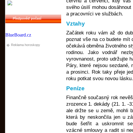
červnu a červenci, kdy vás
svého úsilí mohou dosáhnout v 
a pracovníci ve službách.
Předpověď počasí
Vztahy
Začátek roku vám až do dubn
BlueBoard.cz
poznat vše na co budete mít 
Reklama horoskopy
očekává obměna životného sty
rodinou. Jako vodnář nezby
vyrovnanost, proto udržujte 
Páry, které nejsou sezdané,
a prosinci. Rok taky přeje je
roku potkat svou novou lásku.
Peníze
Finančně současný rok nevěští
zrozence 1. dekády (21. 1. -31
ale držte se u země, mohli b
která by neskončila jen u zá
bude šetřit a uskromnit s
vzácné smlouvy a radit si ne