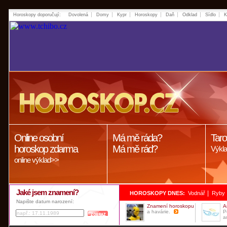
Horoskopy doporučují:
Dovolená
Domy
Kypr
Horoskopy
Daň
Odklad
Sídlo
K
Online osobní
Má mě ráda?
Taro
horoskop zdarma
Má mě rád?
Výkla
online výklad>>
Jaké jsem znamení?
|
HOROSKOPY DNES:
Vodnář
Ryby
Napište datum narození:
Znamení horoskopu
A
a havárie.
P
a