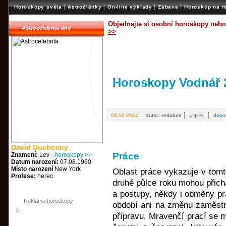
|
|
|
|
Horoskopy světa
Astročlánky
On-line výklady
Zábava
Horoskop na m
Objednejte si osobní horoskopy nebo
Astrocelebrita dne
>>
Horoskopy Vodnář 
|
|
|
03.10.2014
autor: redakce
dopo
David Duchovny
Práce
Znamení:
Lev -
horoskopy >>
Datum narození:
07.08.1960
Místo narození
New York
Oblast práce vykazuje v tomt
Profese:
herec
druhé půlce roku mohou přichá
a postupy, někdy i obměny pr
Reklama horoskopy
období ani na změnu zaměstná
přípravu. Mravenčí prací se 