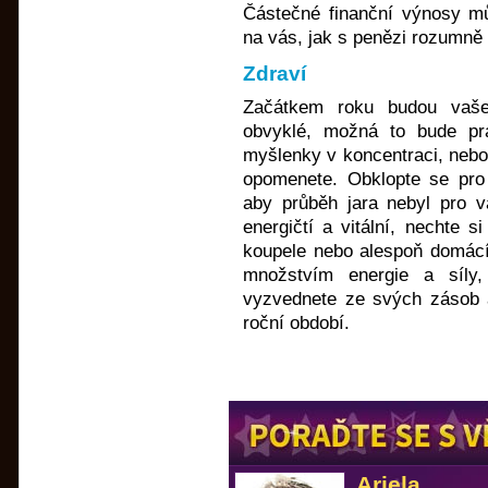
Částečné finanční výnosy mů
na vás, jak s penězi rozumně 
Zdraví
Začátkem roku budou vaše
obvyklé, možná to bude pr
myšlenky v koncentraci, nebo
opomenete. Obklopte se pro 
aby průběh jara nebyl pro v
energičtí a vitální, nechte s
koupele nebo alespoň domácí
množstvím energie a síly
vyzvednete ze svých zásob a
roční období.
Ariela