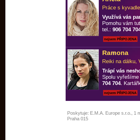
Práce s kyvadle
Využívá vás pa
Pomohu vám tuto
tel.:
906 704 70
nejsem PŘIPOJENA
Ramona
Reiki na dálku, 
Trápí vás nesh
Spolu vyřešíme k
704 704
. Kartá
nejsem PŘIPOJENA
Poskytuje:
E.M.A. Europe s.r.o.
, 1 
Praha 015