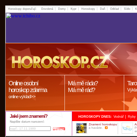
Horoskopy doporučují:
Dovolená
Domy
Kypr
Horoskopy
Daň
Odklad
Sídlo
K
Online osobní
Má mě ráda?
Taro
horoskop zdarma
Má mě rád?
Výkla
online výklad>>
Jaké jsem znamení?
|
HOROSKOPY DNES:
Vodnář
Ryby
Napište datum narození:
Znamení horoskopu
A
a havárie.
P
a