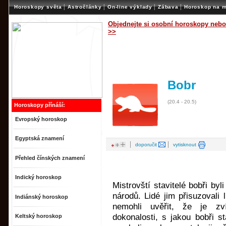
|
|
|
|
Horoskopy světa
Astročlánky
On-line výklady
Zábava
Horoskop na m
Objednejte si osobní horoskopy nebo
>>
Bobr
(20.4 - 20.5)
Horoskopy přínáší:
Evropský horoskop
Egyptská znamení
|
|
doporučit
vytisknout
Přehled čínských znamení
Indický horoskop
Mistrovští stavitelé bobři b
národů. Lidé jim přisuzovali 
Indiánský horoskop
nemohli uvěřit, že je zv
dokonalosti, s jakou bobři s
Keltský horoskop