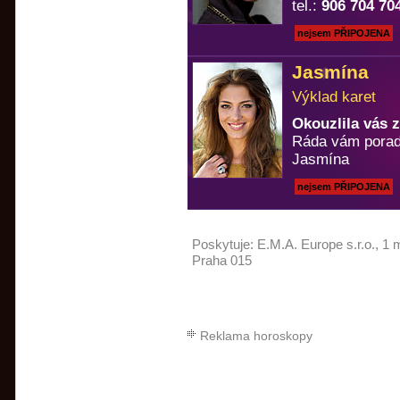
tel.:
906 704 70
nejsem PŘIPOJENA
Jasmína
Výklad karet
Okouzlila vás 
Ráda vám porad
Jasmína
nejsem PŘIPOJENA
Poskytuje:
E.M.A. Europe s.r.o.
, 1 
Praha 015
Reklama horoskopy