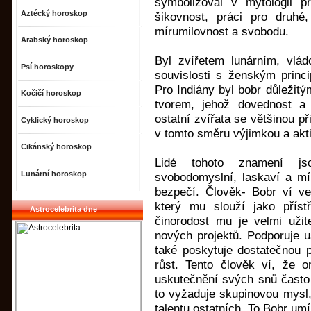
symbolizoval v mytologii př
Aztécký horoskop
šikovnost, práci pro druhé,
mírumilovnost a svobodu.
Arabský horoskop
Byl zvířetem lunárním, vlá
Psí horoskopy
souvislosti s ženským princi
Pro Indiány byl bobr důležit
Kočičí horoskop
tvorem, jehož dovednost a
ostatní zvířata se většinou p
Cyklický horoskop
v tomto směru výjimkou a akti
Cikánský horoskop
Lidé tohoto znamení jsou
Lunární horoskop
svobodomyslní, laskaví a mí
bezpečí. Člověk- Bobr ví ve
který mu slouží jako příst
Astrocelebrita dne
činorodost mu je velmi užit
nových projektů. Podporuje 
také poskytuje dostatečnou 
růst. Tento člověk ví, že o
uskutečnění svých snů často 
to vyžaduje skupinovou mysl,
talentu ostatních. To Bobr umí