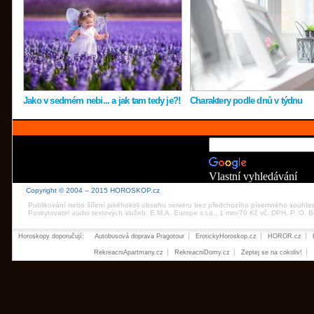
Jako v sedmém nebi... a jak tam tedy je?!
Charaktery podle dnů v týdnu
Vlastní vyhledávání
Copyright © 2004 – 2015 HOROSKOP.cz
Publikování nebo šíření jakéhokoli obsahu serveru bez předchozího písemného souhla
Poskytovatel audio textových služeb: E.M.A. Europe s.r.o., 1 min/70 Kč vč. DPH, P. O.
Horoskopy doporučují:
Autobusová doprava Pragotour
ErotickyHoroskop.cz
HOROR.cz
RekreacniApartmany.cz
RekreacniDomy.cz
Zeptej se na cokoliv!