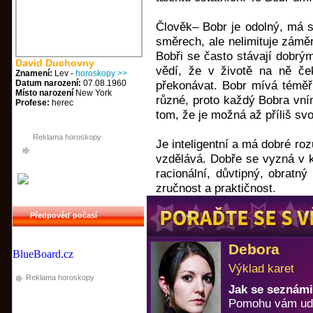
Člověk– Bobr je odolný, má s
směrech, ale nelimituje záměr
Bobři se často stávají dobrými
David Duchovny
vědí, že v životě na ně ček
Znamení:
Lev -
horoskopy >>
Datum narození:
07.08.1960
překonávat. Bobr mívá téměř
Místo narození
New York
různé, proto každý Bobra vní
Profese:
herec
tom, že je možná až příliš s
Reklama horoskopy
Je inteligentní a má dobré ro
vzdělává. Dobře se vyzná v 
racionální, důvtipný, obratn
zručnost a praktičnost.
Předpověď počasí
Debora
BlueBoard.cz
Výklad karet
Reklama horoskopy
Jak se seznámi
Pomohu vám uděl