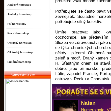
protekce však mnohé zachraň
Aztécký horoskop
Potřebujete se často bavit ve
Arabský horoskop
zevnějšek. Souladné manželst
potřebujete silný kolektiv.
Psí horoskopy
Umíte pracovat jako kva
Kočičí horoskop
obchodnice, ale především 
Služba ve zdravotnictví jako 
Cyklický horoskop
se týká chronických chorob 
někdy i plícemi. Oblíbená b
Cikánský horoskop
zeleň a modř. Drahý kámen býv
Lunární horoskop
H. Šťastným dnem se stává 
dobře, jsou přímořské, před
Itálie, západní Francie, Portu
Astrocelebrita dne
ostrovy v Řecku a Chorvatsku,
Natan
Numerologie, Vý