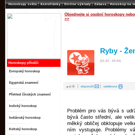
|
|
|
|
Horoskopy světa
Astročlánky
On-line výklady
Zábava
Horoskop na m
Objednejte si osobní horoskopy nebo
>>
Ryby - Že
(21.02 - 20.03)
Horoskopy přínáší:
Evropský horoskop
Egyptská znamení
|
|
doporučit
vytisknout
Přehled čínských znamení
Indický horoskop
Problém pro vás bývá s udrž
bývá často střední, ale velik
Indiánský horoskop
měkký obličej obklopuje velk
ním vystupuje. Problémy vám
Keltský horoskop