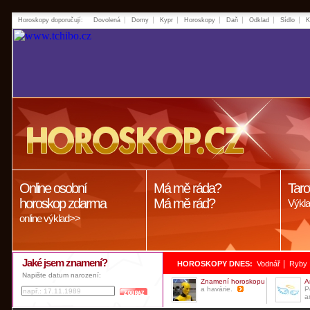
Horoskopy doporučují:
Dovolená
Domy
Kypr
Horoskopy
Daň
Odklad
Sídlo
K
Online osobní
Má mě ráda?
Taro
horoskop zdarma
Má mě rád?
Výkla
online výklad>>
Jaké jsem znamení?
|
HOROSKOPY DNES:
Vodnář
Ryby
Napište datum narození:
Znamení horoskopu
A
a havárie.
P
a