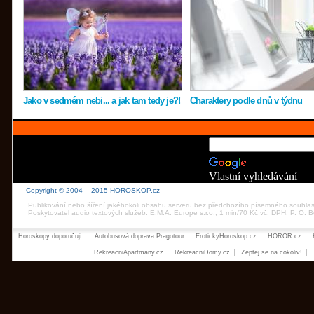
Jako v sedmém nebi... a jak tam tedy je?!
Charaktery podle dnů v týdnu
Vlastní vyhledávání
Copyright © 2004 – 2015 HOROSKOP.cz
Publikování nebo šíření jakéhokoli obsahu serveru bez předchozího písemného souhla
Poskytovatel audio textových služeb: E.M.A. Europe s.r.o., 1 min/70 Kč vč. DPH, P. O.
Horoskopy doporučují:
Autobusová doprava Pragotour
ErotickyHoroskop.cz
HOROR.cz
RekreacniApartmany.cz
RekreacniDomy.cz
Zeptej se na cokoliv!