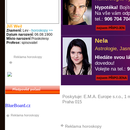
Hypotéka!
Bojít
Na vše vám odp
tel.:
906 704 70
Jiří Weil
nejsem PŘIPOJEN
Znamení:
Lev -
horoskopy >>
Datum narození:
06.08.1900
Místo narození
Praskolesy
Nela
Profese:
spisovatel
Astrologie, Jasn
Hledáte svou 
Reklama horoskopy
dovedou!
Volejte na tel.:
9
nejsem PŘIPOJENA
Předpověď počasí
Poskytuje:
E.M.A. Europe s.r.o.
, 1 
Praha 015
BlueBoard.cz
Reklama horoskopy
Reklama horoskopy