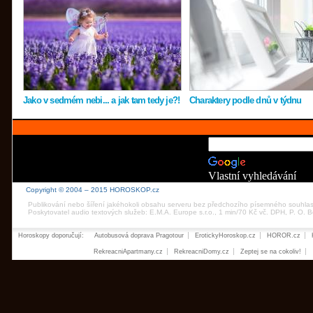
Jako v sedmém nebi... a jak tam tedy je?!
Charaktery podle dnů v týdnu
Vlastní vyhledávání
Copyright © 2004 – 2015 HOROSKOP.cz
Publikování nebo šíření jakéhokoli obsahu serveru bez předchozího písemného souhla
Poskytovatel audio textových služeb: E.M.A. Europe s.r.o., 1 min/70 Kč vč. DPH, P. O.
Horoskopy doporučují:
Autobusová doprava Pragotour
ErotickyHoroskop.cz
HOROR.cz
RekreacniApartmany.cz
RekreacniDomy.cz
Zeptej se na cokoliv!