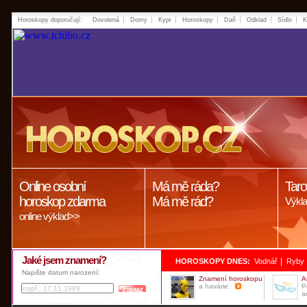
Horoskopy doporučují:
Dovolená
Domy
Kypr
Horoskopy
Daň
Odklad
Sídlo
K
Online osobní
Má mě ráda?
Taro
horoskop zdarma
Má mě rád?
Výkla
online výklad>>
Jaké jsem znamení?
|
HOROSKOPY DNES:
Vodnář
Ryby
Napište datum narození:
Znamení horoskopu
A
a havárie.
P
a