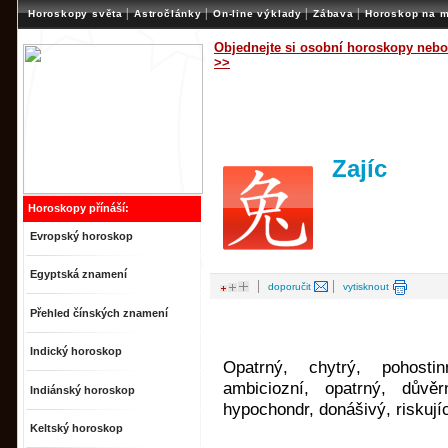
|
|
|
|
Horoskopy světa
Astročlánky
On-line výklady
Zábava
Horoskop na m
Objednejte si osobní horoskopy nebo
>>
Zajíc
Horoskopy přínáší:
Evropský horoskop
Egyptská znamení
|
|
doporučit
vytisknout
Přehled čínských znamení
Indický horoskop
Opatrný, chytrý, pohostin
ambiciozní, opatrný, důvěrn
Indiánský horoskop
hypochondr, donášivý, riskují
Keltský horoskop