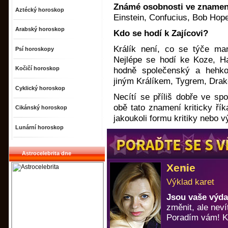
Známé osobnosti ve znamení
Aztécký horoskop
Einstein, Confucius, Bob Hope
Arabský horoskop
Kdo se hodí k Zajícovi?
Králík není, co se týče man
Psí horoskopy
Nejlépe se hodí ke Koze, Ha
Kočičí horoskop
hodně společenský a hehk
jiným Králíkem, Tygrem, Dra
Cyklický horoskop
Necítí se příliš dobře ve sp
obě tato znamení kriticky říka
Cikánský horoskop
jakoukoli formu kritiky nebo v
Lunární horoskop
Astrocelebrita dne
Xenie
Výklad karet
Jsou vaše výda
změnit, ale neví
Poradím vám! Ka