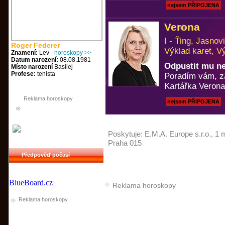
nejsem PŘIPOJENA
Verona
I - Ťing, Jasno
Roger Federer
Výklad karet, V
Znamení:
Lev -
horoskopy >>
Datum narození:
08.08.1981
Odpustit mu n
Místo narození
Basilej
Profese:
tenista
Poradím vám, za
Kartářka Verona
Reklama horoskopy
nejsem PŘIPOJENA
Poskytuje:
E.M.A. Europe s.r.o.
, 1 
Praha 015
Předpověď počasí
BlueBoard.cz
Reklama horoskopy
Reklama horoskopy