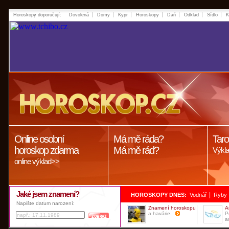
Horoskopy doporučují:
Dovolená
Domy
Kypr
Horoskopy
Daň
Odklad
Sídlo
K
Online osobní
Má mě ráda?
Taro
horoskop zdarma
Má mě rád?
Výkla
online výklad>>
Jaké jsem znamení?
|
HOROSKOPY DNES:
Vodnář
Ryby
Napište datum narození:
Znamení horoskopu
A
a havárie.
P
a