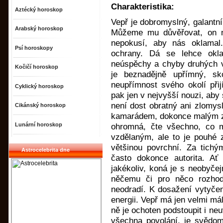
Charakteristika:
Aztécký horoskop
Vepř je dobromyslný, galantní
Arabský horoskop
Můžeme mu důvěřovat, on n
nepokusí, aby nás oklamal.
Psí horoskopy
ochrany. Dá se lehce okl
neúspěchy a chyby druhých v
Kočičí horoskop
je beznadějně upřímný, s
neupřímnost svého okolí přij
Cyklický horoskop
pak jen v nejvyšší nouzi, aby 
není dost obratný ani zlomys
Cikánský horoskop
kamarádem, dokonce malým zh
Lunární horoskop
ohromná, čte všechno, co m
vzdělaným, ale to je pouhé z
většinou povrchní. Za tich
Astrocelebrita dne
často dokonce autorita. Ať 
jakékoliv, koná je s neobyče
něčemu či pro něco rozhod
neodradí. K dosažení vytyčen
energii. Vepř má jen velmi mál
ně je ochoten podstoupit i ne
všechna povolání, je svědom