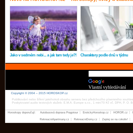
Jako v sedmém nebi... a jak tam tedy je?!
Charaktery podle dnů v týdnu
Vlastní vyhledávání
Copyright © 2004 – 2015 HOROSKOP.cz
Publikování nebo šíření jakéhokoli obsahu serveru bez předchozího písemného souhla
Poskytovatel audio textových služeb: E.M.A. Europe s.r.o., 1 min/70 Kč vč. DPH, P. O.
Horoskopy doporučují:
Autobusová doprava Pragotour
ErotickyHoroskop.cz
HOROR.cz
RekreacniApartmany.cz
RekreacniDomy.cz
Zeptej se na cokoliv!