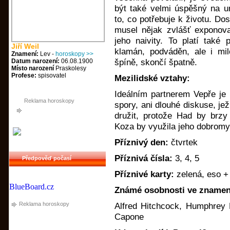
být také velmi úspěšný na u
to, co potřebuje k životu. Do
musel nějak zvlášť exponova
jeho naivity. To platí také 
Jiří Weil
klamán, podváděn, ale i mi
Znamení:
Lev -
horoskopy >>
Datum narození:
06.08.1900
špíně, skončí špatně.
Místo narození
Praskolesy
Profese:
spisovatel
Mezilidské vztahy:
Ideálním partnerem Vepře je 
Reklama horoskopy
spory, ani dlouhé diskuse, j
družit, protože Had by brzy
Koza by využila jeho dobromys
Příznivý den:
čtvrtek
Příznivá čísla:
3, 4, 5
Předpověď počasí
Příznivé karty:
zelená, eso +
BlueBoard.cz
Známé osobnosti ve znamení
Reklama horoskopy
Alfred Hitchcock, Humphrey Bo
Capone