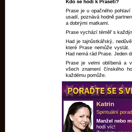
Kdo se hodí k Praseti?
Prase je u opačného pohlaví 
usadí, poznává hodně partner
a dobrými matkami.
Prase vychází téměř s každ
Had je tajnůstkářský, nedůvěř
které Prase nemůže vystát.
Had nemá rád Prase. Jeden dru
Prase je velmi oblíbená a v
všech znamení čínského ho
každému pomůže.
Katrin
Spirituální pora
Manžel nebo m
hodí víc!