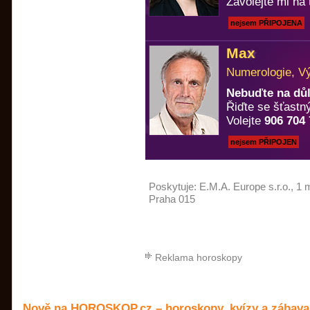
Zavolejte mi na 
nejsem PŘIPOJENA
Max
Numerologie, Vý
Nebuďte na důl
Řiďte se šťastný
Volejte
906 704
nejsem PŘIPOJEN
Poskytuje:
E.M.A. Europe s.r.o.
, 1 
Praha 015
Reklama horoskopy
Nově na HOROSKOP.cz – horoskopy, kvízy a zábava