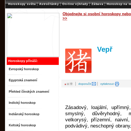
|
|
|
|
Horoskopy světa
Astročlánky
On-line výklady
Zábava
Horoskop na m
Objednejte si osobní horoskopy nebo
>>
Vepř
Horoskopy přínáší:
Evropský horoskop
Egyptská znamení
|
|
doporučit
vytisknout
Přehled čínských znamení
Indický horoskop
Zásadový, loajální, upřímný, 
smyslný, důvěryhodný, mír
Indiánský horoskop
velkorysý, přízemní, naivní,
podvádivý, neschopný obrany
Keltský horoskop