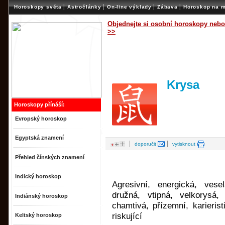
|
|
|
|
Horoskopy světa
Astročlánky
On-line výklady
Zábava
Horoskop na m
Objednejte si osobní horoskopy nebo
>>
Krysa
Horoskopy přínáší:
Evropský horoskop
Egyptská znamení
|
|
doporučit
vytisknout
Přehled čínských znamení
Indický horoskop
Agresivní, energická, vesel
družná, vtipná, velkorysá,
Indiánský horoskop
chamtivá, přízemní, karierist
riskující
Keltský horoskop