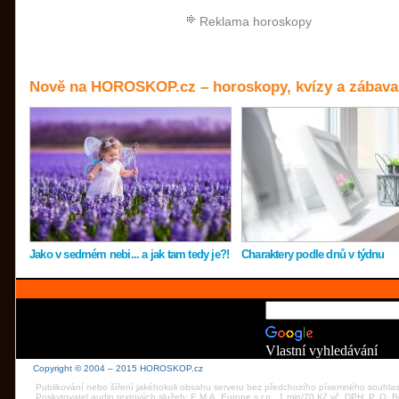
Reklama horoskopy
Nově na HOROSKOP.cz – horoskopy, kvízy a zábava
Jako v sedmém nebi... a jak tam tedy je?!
Charaktery podle dnů v týdnu
Vlastní vyhledávání
Copyright © 2004 – 2015 HOROSKOP.cz
Publikování nebo šíření jakéhokoli obsahu serveru bez předchozího písemného souhla
Poskytovatel audio textových služeb: E.M.A. Europe s.r.o., 1 min/70 Kč vč. DPH, P. O.