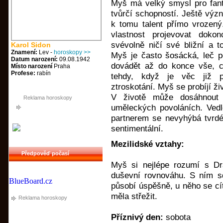
Myš má velký smysl pro fant
tvůrčí schopností. Ještě význ
k tomu talent přímo vrozen
vlastnost projevovat doko
svévolně ničí své bližní a t
Karol Sidon
Znamení:
Lev -
horoskopy >>
Myš je často šosácká, leč p
Datum narození:
09.08.1942
dovádět až do konce vše, c
Místo narození
Praha
Profese:
rabín
tehdy, když je věc již 
ztroskotání. Myš se probíjí živ
V životě může dosáhnout 
Reklama horoskopy
uměleckých povoláních. Vedle
partnerem se nevyhýbá tvrdé
sentimentální.
Mezilidské vztahy:
Předpověď počasí
Myš si nejlépe rozumí s Dr
duševní rovnováhu. S ním sd
BlueBoard.cz
působí úspěšně, u něho se cí
měla střežit.
Reklama horoskopy
Příznivý den:
sobota