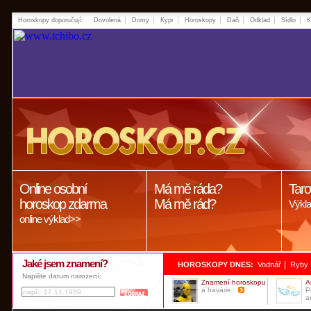
Horoskopy doporučují:
Dovolená
Domy
Kypr
Horoskopy
Daň
Odklad
Sídlo
K
Online osobní
Má mě ráda?
Taro
horoskop zdarma
Má mě rád?
Výkla
online výklad>>
Jaké jsem znamení?
|
HOROSKOPY DNES:
Vodnář
Ryby
Napište datum narození:
Znamení horoskopu
A
a havárie.
P
a