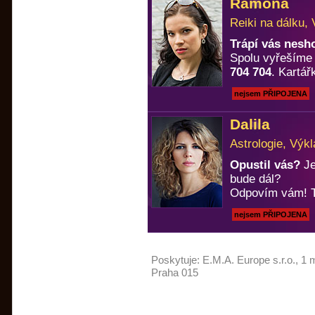
Ramona
Reiki na dálku, 
Trápí vás nesh
Spolu vyřešíme k
704 704
. Kartá
nejsem PŘIPOJENA
Dalila
Astrologie, Výkl
Opustil vás?
Je
bude dál?
Odpovím vám! T
nejsem PŘIPOJENA
Poskytuje:
E.M.A. Europe s.r.o.
, 1 
Praha 015