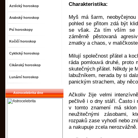
Charakteristika:
Aztécký horoskop
Myš má šarm, neobyčejnou ú
Arabský horoskop
pohled se přitom zdá být kl
se však. Za tím vším se s
Psí horoskopy
záměrně pěstovaná agresivi
Kočičí horoskop
zmatky a chaos, v maličkoste
Cyklický horoskop
Milují společnost přátel a k
ráda pomlouvá druhé, proto 
Cikánský horoskop
skutečných přátel. Někdy je
labužníkem, nerada by si dala
Lunární horoskop
panickým strachem, aby něco
Astrocelebrita dne
Ačkoliv žije velmi intenzívn
pečlivě i o dny stáří. Často 
v tomto znamení má sklon 
neužitečnými zásobami, k
rozpaků zase vyhodí nebo zni
a nakupuje zcela nerozvážně.