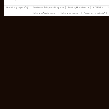
Horoskopy doporučují:
Autobusová doprava Pragotour
ErotickyHoroskop.cz
HOROR.cz
RekreacniApartmany.cz
RekreacniDomy.cz
Zeptej se na cokoliv!