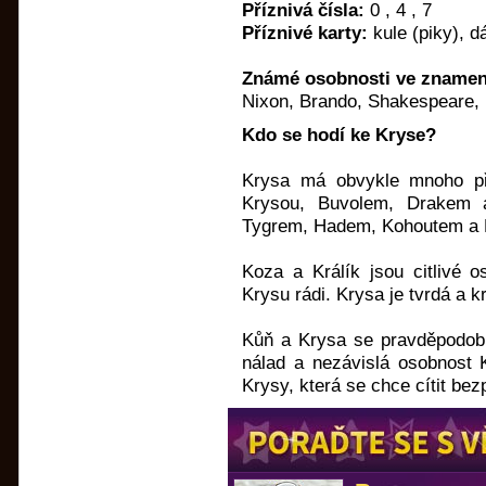
Příznivá čísla:
0 , 4 , 7
Příznivé karty:
kule (piky), d
Známé osobnosti ve znamení
Nixon, Brando, Shakespeare, 
Kdo se hodí ke Kryse?
Krysa má obvykle mnoho přá
Krysou, Buvolem, Drakem 
Tygrem, Hadem, Kohoutem a 
Koza a Králík jsou citlivé o
Krysu rádi. Krysa je tvrdá a kr
Kůň a Krysa se pravděpodob
nálad a nezávislá osobnost
Krysy, která se chce cítit bez