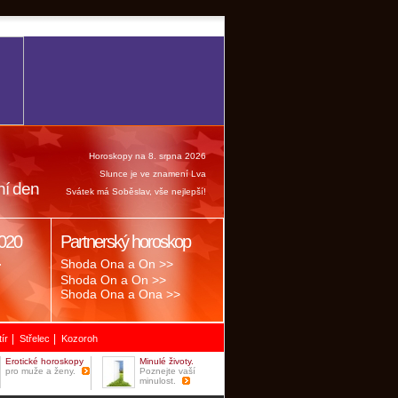
Horoskopy na 8. srpna 2026
Slunce je ve znamení Lva
ní den
Svátek má Soběslav, vše nejlepší!
020
Partnerský horoskop
.
Shoda Ona a On >>
Shoda On a On >>
Shoda Ona a Ona >>
|
|
tír
Střelec
Kozoroh
Erotické horoskopy
Minulé životy.
pro muže a ženy.
Poznejte vaší
minulost.