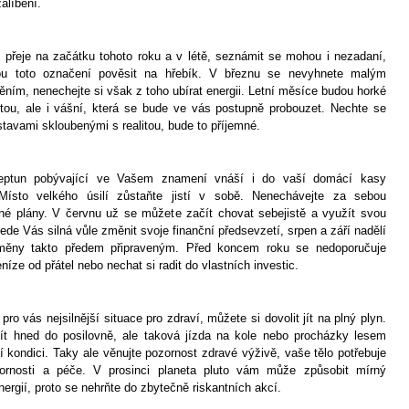
alíbení.
přeje na začátku tohoto roku a v létě, seznámit se mohou i nezadaní,
ou toto označení pověsit na hřebík. V březnu se nevyhnete malým
ním, nenechejte si však z toho ubírat energii. Letní měsíce budou horké
otou, ale i vášní, která se bude ve vás postupně probouzet. Nechte se
stavami skloubenými s realitou, bude to příjemné.
eptun pobývající ve Vašem znamení vnáší i do vaší domácí kasy
. Místo velkého úsilí zůstaňte jistí v sobě. Nenechávejte za sebou
é plány. V červnu už se můžete začít chovat sebejistě a využít svou
vede Vás silná vůle změnit svoje finanční předsevzetí, srpen a září nadělí
měny takto předem připraveným. Před koncem roku se nedoporučuje
níze od přátel nebo nechat si radit do vlastních investic.
 pro vás nejsilnější situace pro zdraví, můžete si dovolit jít na plný plyn.
ít hned do posilovně, ale taková jízda na kole nebo procházky lesem
í kondici. Taky ale věnujte pozornost zdravé výživě, vaše tělo potřebuje
ornosti a péče. V prosinci planeta pluto vám může způsobit mírný
ergií, proto se nehrňte do zbytečně riskantních akcí.