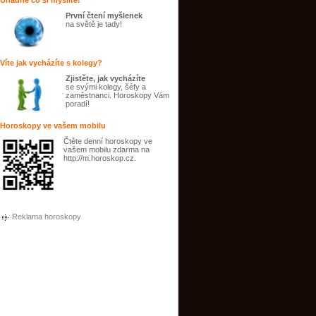
Uhádne co si myslíte!
První čtení myšlenek
na světě je tady!
Víte jak vycházíte s kolegy?
Zjistěte, jak vycházíte
se svými kolegy, šéfy a
zaměstnanci. Horoskopy Vám
poradí!
Horoskopy ve vašem mobilu
Čtěte denní horoskopy ve
vašem mobilu zdarma na
http://m.horoskop.cz.
Reklama horoskopy