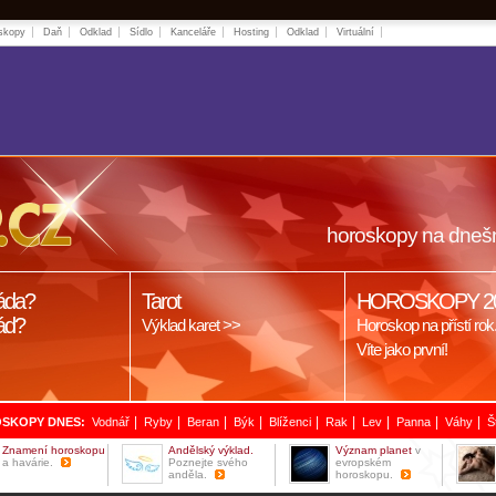
skopy
Daň
Odklad
Sídlo
Kanceláře
Hosting
Odklad
Virtuální
horoskopy na dneš
áda?
Tarot
HOROSKOPY 2
ád?
Výklad karet >>
Horoskop na přístí rok
Víte jako první!
|
|
|
|
|
|
|
|
|
SKOPY DNES:
Vodnář
Ryby
Beran
Býk
Blíženci
Rak
Lev
Panna
Váhy
Š
Znamení horoskopu
Andělský výklad.
Význam planet
v
a havárie.
Poznejte svého
evropském
anděla.
horoskopu.