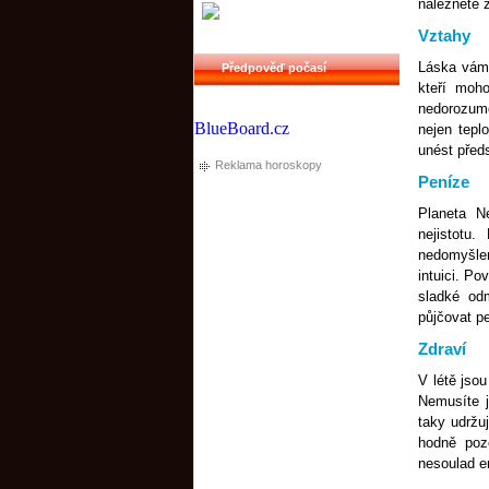
naleznete z
Vztahy
Láska vám 
Předpověď počasí
kteří moh
nedorozumě
BlueBoard.cz
nejen tepl
unést před
Reklama horoskopy
Peníze
Planeta N
nejistotu
nedomyšlen
intuici. Po
sladké od
půjčovat pe
Zdraví
V létě jsou
Nemusíte j
taky udržuj
hodně poz
nesoulad en