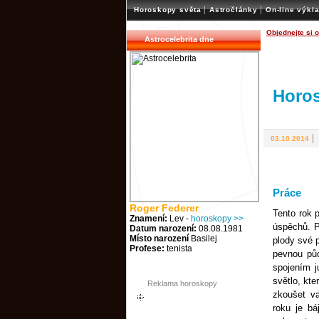
|
|
Horoskopy světa
Astročlánky
On-line výkl
Objednejte si 
Astrocelebrita dne
Horo
03.10.2014
Práce
Roger Federer
Tento rok p
Znamení:
Lev -
horoskopy >>
úspěchů. P
Datum narození:
08.08.1981
Místo narození
Basilej
plody své 
Profese:
tenista
pevnou pů
spojením j
světlo, kte
Reklama horoskopy
zkoušet v
roku je bá