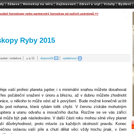
|
|
|
|
|
|
|
ady
Zábava
Horoskop na míru
Zajímavosti
Zdraví a styl
Vztahy
Bydlení
osobní horoskopy nebo partnerský horoskop od našich astrologů >>
skopy Ryby 2015
|
|
|
|
autor: redakce
doporučit
vytisknout
řeje vaší profesi planeta jupiter, i s minimální snahou můžete dosahovat
řes počáteční snažení v únoru a březnu, až v dubnu můžete zhodnotit
práce, u někoho to může vést až k povýšení. Bude možné konečně ucítit
du pod nohama, která rybám tolik chybí. V červnu získáte mohutným
upitera a uranu odvahu a inovačního ducha. Rozžne se ve vás zářící
ré může být pak následováno. V další části roku mohou silné vlivy planet
aší důvěryhodnost, proto mluvte za každých okolností pravdu. Konec
ječnou oslavou vaší píle a chuti dělat věci vždy trochu jinak, v čem