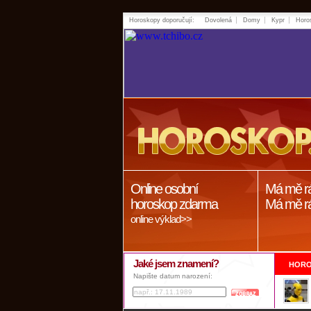
Horoskopy doporučují:
Dovolená
Domy
Kypr
Horo
Online osobní
Má mě r
horoskop zdarma
Má mě r
online výklad>>
Jaké jsem znamení?
HORO
Napište datum narození: