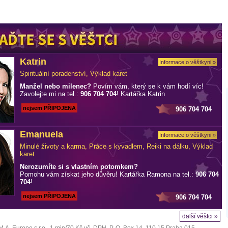
Katrin
Informace o věštkyni »
Spirituální poradenství, Výklad karet
Manžel nebo milenec?
Povím vám, který se k vám hodí víc!
Zavolejte mi na tel.:
906 704 704
! Kartářka Katrin
nejsem PŘIPOJENA
906 704 704
Emanuela
Informace o věštkyni »
Minulé životy a karma, Práce s kyvadlem, Reiki na dálku, Výklad
karet
Nerozumíte si s vlastním potomkem?
Pomohu vám získat jeho důvěru! Kartářka Ramona na tel.:
906 704
704
!
nejsem PŘIPOJENA
906 704 704
další věštci »