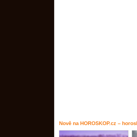
Nově na HOROSKOP.cz – horosk