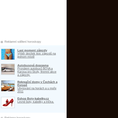
Reklamní sdělení horoskopy
Last moment zájezdy
Výběr desítek tisic zájezdů na
jednom místě
Autobusová dopravna
Pronájem autobusů BOVA a
Karosa pro školy, firemní akce
a zájezdy.
Rekreační domy v Čechách a
Evropě
Ubytování na horách a u moře
2011
Eshop Boty-kabelky.cz
Levné boty, kabelky a trička.
Reklama horoskopy