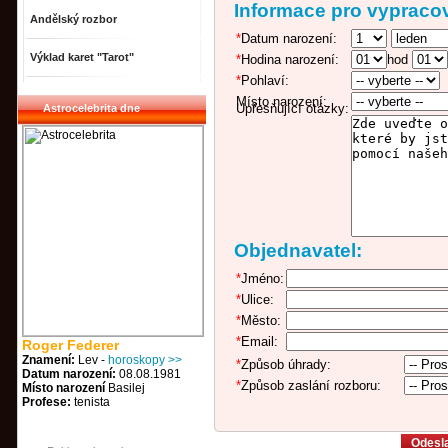
Informace pro vypracov
Andělský rozbor
*
Datum narození:
Výklad karet "Tarot"
*
Hodina narození:
hod
*
Pohlaví:
Místo narození:
Upřesňující otázky:
Astrocelebrita dne
Objednavatel:
*
Jméno:
*
Ulice:
*
Město:
*
Email:
Roger Federer
Znamení:
Lev -
horoskopy >>
*
Způsob úhrady:
Datum narození:
08.08.1981
*
Způsob zaslání rozboru:
Místo narození
Basilej
Profese:
tenista