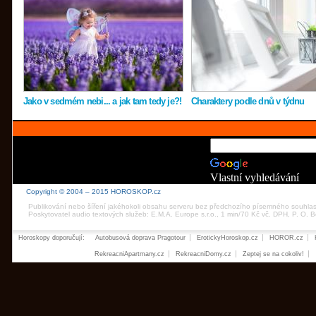
Jako v sedmém nebi... a jak tam tedy je?!
Charaktery podle dnů v týdnu
Vlastní vyhledávání
Copyright © 2004 – 2015 HOROSKOP.cz
Publikování nebo šíření jakéhokoli obsahu serveru bez předchozího písemného souhla
Poskytovatel audio textových služeb: E.M.A. Europe s.r.o., 1 min/70 Kč vč. DPH, P. O.
Horoskopy doporučují:
Autobusová doprava Pragotour
ErotickyHoroskop.cz
HOROR.cz
RekreacniApartmany.cz
RekreacniDomy.cz
Zeptej se na cokoliv!