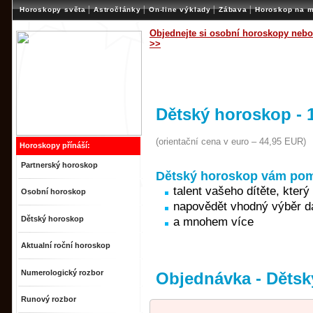
|
|
|
|
Horoskopy světa
Astročlánky
On-line výklady
Zábava
Horoskop na m
Objednejte si osobní horoskopy nebo
>>
Dětský horoskop - 
(orientační cena v euro – 44,95 EUR)
Horoskopy přínáší:
Partnerský horoskop
Dětský horoskop vám pomů
talent vašeho dítěte, který
Osobní­ horoskop
napovědět vhodný výběr da
Dětský horoskop
a mnohem více
Aktualní roční horoskop
Numerologický rozbor
Objednávka - Dětsk
Runový rozbor