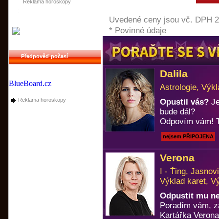
Reklama horoskopy
Uvedené ceny jsou vč. DPH 
* Povinné údaje
Předpověď počasí
Dalila
BlueBoard.cz
Astrologie, Výkl
Reklama horoskopy
Opustil vás?
Je
bude dál?
Odpovím vám! T
nejsem PŘIPOJENA
Verona
I - Ťing, Jasno
Výklad karet, V
Odpustit mu n
Poradím vám, za
Kartářka Verona