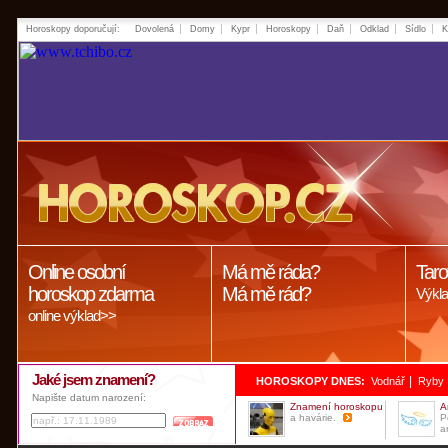
Horoskopy doporučují:
Dovolená
Domy
Kypr
Horoskopy
Daň
Odklad
Sídlo
K
Online osobní
Má mě ráda?
Taro
horoskop zdarma
Má mě rád?
Výkla
online výklad>>
Jaké jsem znamení?
|
HOROSKOPY DNES:
Vodnář
Ryby
Napište datum narození:
Znamení horoskopu
A
a havárie.
P
a