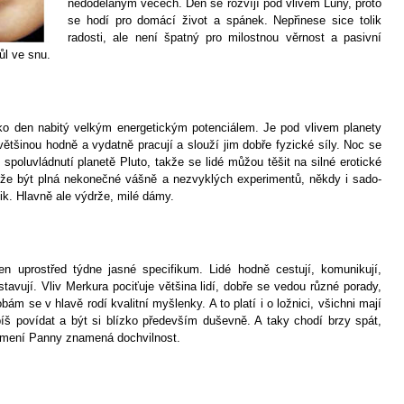
nedodělaným věcech. Den se rozvíjí pod vlivem Luny, proto
se hodí pro domácí život a spánek. Nepřinese sice tolik
radosti, ale není špatný pro milostnou věrnost a pasivní
ůl ve snu.
ako den nabitý velkým energetickým potenciálem. Je pod vlivem planety
většinou hodně a vydatně pracují a slouží jim dobře fyzické síly. Noc se
spoluvládnutí planetě Pluto, takže se lidé můžou těšit na silné erotické
že být plná nekonečné vášně a nezvyklých experimentů, někdy i sado-
ik. Hlavně ale výdrže, milé dámy.
n uprostřed týdne jasné specifikum. Lidé hodně cestují, komunikují,
tavují. Vliv Merkura pociťuje většina lidí, dobře se vedou různé porady,
bám se v hlavě rodí kvalitní myšlenky. A to platí i o ložnici, všichni mají
píš povídat a být si blízko především duševně. A taky chodí brzy spát,
mení Panny znamená dochvilnost.