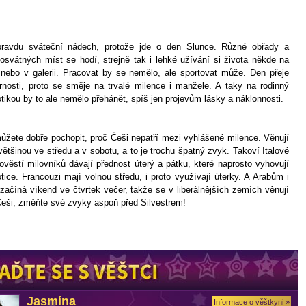
ravdu sváteční nádech, protože jde o den Slunce. Různé obřady a
osvátných míst se hodí, strejně tak i lehké užívání si života někde na
nebo v galerii. Pracovat by se nemělo, ale sportovat může. Den přeje
rnosti, proto se směje na trvalé milence i manžele. A taky na rodinný
otikou by to ale nemělo přehánět, spíš jen projevům lásky a náklonnosti.
žete dobře pochopit, proč Češi nepatří mezi vyhlášené milence. Věnují
ětšinou ve středu a v sobotu, a to je trochu špatný zvyk. Takoví Italové
ověstí milovníků dávají přednost úterý a pátku, které naprosto vyhovují
tice. Francouzi mají volnou středu, i proto využívají úterky. A Arabům i
ačíná víkend ve čtvrtek večer, takže se v liberálnějších zemích věnují
eši, změňte své zvyky aspoň před Silvestrem!
Jasmína
Informace o věštkyni »