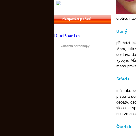
erotiku nap
Předpověď počasí
Úterý
BlueBoard.cz
přichází j
Reklama horoskopy
Mars, lidé 
dostává do 
výboje. Mů
maso prakt
Středa
má jako de
píšou a ses
debaty, oso
sklon si s
noc ve zna
Čtvrtek