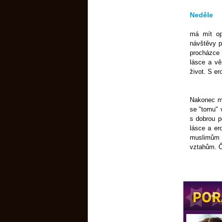
Neděle
má mít op
návštěvy p
procházce 
lásce a vě
život. S er
Nakonec mů
se "tomu" v
s dobrou p
lásce a ero
muslimům z
vztahům. Č