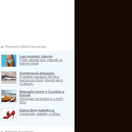
Reklamní sdělení horoskopy
Last moment zájezdy
Výběr desítek tisic zájezdů na
jednom místě
Autobusová dopravna
Pronájem autobusů BOVA a
Karosa pro školy, firemní akce
a zájezdy.
Rekreační domy v Čechách a
Evropě
Ubytování na horách a u moře
2011
Eshop Boty-kabelky.cz
Levné boty, kabelky a trička.
Reklama horoskopy