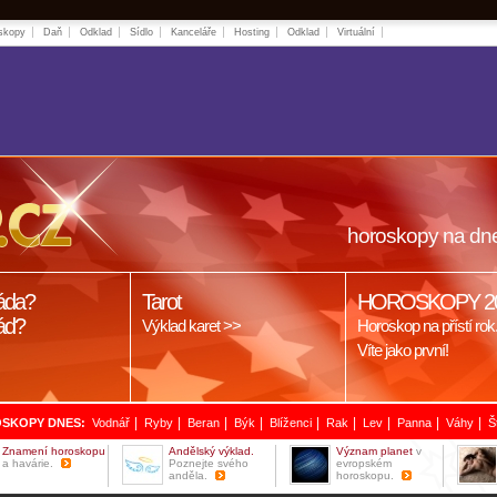
skopy
Daň
Odklad
Sídlo
Kanceláře
Hosting
Odklad
Virtuální
horoskopy na dn
áda?
Tarot
HOROSKOPY 2
ád?
Výklad karet >>
Horoskop na přístí rok
Víte jako první!
|
|
|
|
|
|
|
|
|
SKOPY DNES:
Vodnář
Ryby
Beran
Býk
Blíženci
Rak
Lev
Panna
Váhy
Š
Znamení horoskopu
Andělský výklad.
Význam planet
v
a havárie.
Poznejte svého
evropském
anděla.
horoskopu.