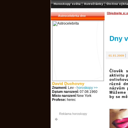
|
|
Horoskopy světa
Astročlánky
On-line výkl
Objednejte si 
Astrocelebrita dne
Dny v
01.01.2009
Člověk 
aktivitu 
ovlivňov
David Duchovny
různé dn
Znamení:
Lev -
horoskopy >>
názvům p
Datum narození:
07.08.1960
Můžeme s
Místo narození
New York
by se mě
Profese:
herec
Reklama horoskopy