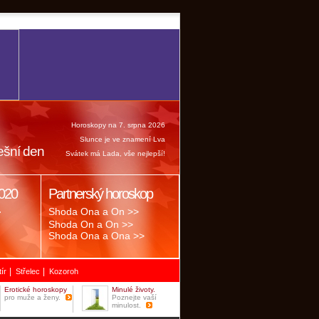
Horoskopy na 7. srpna 2026
Slunce je ve znamení Lva
ešní den
Svátek má Lada, vše nejlepší!
020
Partnerský horoskop
.
Shoda Ona a On >>
Shoda On a On >>
Shoda Ona a Ona >>
|
|
tír
Střelec
Kozoroh
Erotické horoskopy
Minulé životy.
pro muže a ženy.
Poznejte vaší
minulost.