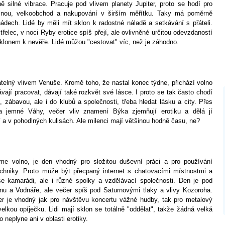
 silné vibrace. Pracuje pod vlivem planety Jupiter, proto se hodí pro
zinou, velkoobchod a nakupování v širším měřítku. Taky má poměrně
ádech. Lidé by měli mít sklon k radostné náladě a setkávání s přáteli.
řelec, v noci Ryby erotice spíš přejí, ale ovlivněné určitou odevzdaností
klonem k nevěře. Lidé můžou "cestovat" víc, než je záhodno.
atelný vlivem Venuše. Kromě toho, že nastal konec týdne, přichází volno
távají pracovat, dávají také rozkvět své lásce. I proto se tak často chodí
, zábavou, ale i do klubů a společnosti, třeba hledat lásku a city. Přes
a jemné Váhy, večer vliv znamení Býka zjemňují erotiku a dělá jí
ší a v pohodlných kulisách. Ale milenci mají většinou hodně času, ne?
me volno, je den vhodný pro složitou duševní práci a pro používání
chniky. Proto může být přecpaný internet s chatovacími místnostmi a
se kamarádi, ale i různé spolky a vzdělávací společnosti. Den je pod
nu a Vodnáře, ale večer spíš pod Saturnovými tlaky a vlivy Kozoroha.
r je vhodný jak pro návštěvu koncertu vážné hudby, tak pro metalový
velkou opíječku. Lidi mají sklon se totálně "oddělat", takže žádná velká
o neplyne ani v oblasti erotiky.