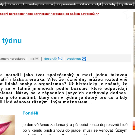
|
|
|
|
|
|
|
ady
Zábava
Horoskop na míru
Zajímavosti
Zdraví a styl
Vztahy
Bydlení
osobní horoskopy nebo partnerský horoskop od našich astrologů >>
 týdnu
|
|
|
|
autor: horoskopy
doporučit
vytisknout
se narodil jako tvor společenský a mezi jednu takovou
patří i láska a erotika. Víte, že různé dny můžou roztodivně
at lidské snahy a organizmus? Už historicky je známé, že
y se v latině jmenovali podle božstev, které odpovídají
lanet. Názvy se v západních jazycích dochovaly dodnes.
i proto nastínit, který den v týdnu je dobrý pro co a kdy
li lidé věnovat různým jiným možnostem...
Pondělí
je den většinou zadumaný a působící lehce depresivně.Lidé
po víkendu přišli znovu do práce, musí se věnovat různým