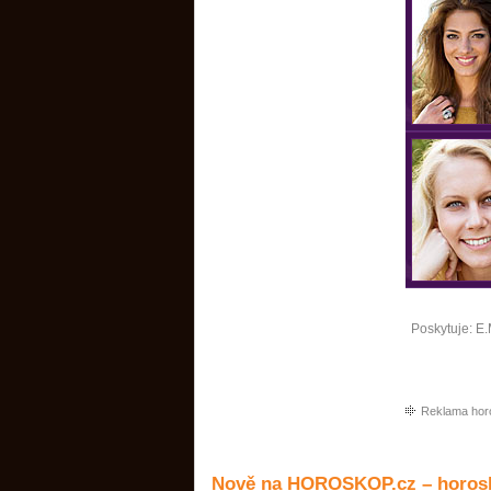
Poskytuje:
E.
Reklama hor
Nově na HOROSKOP.cz – horosk