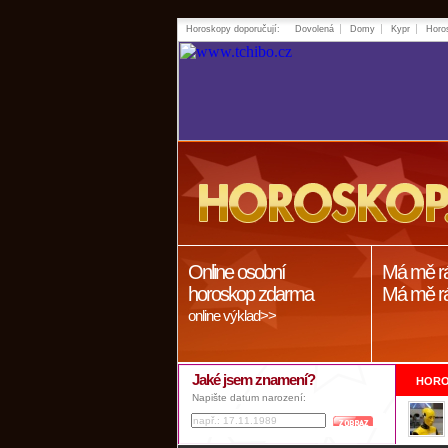
Horoskopy doporučují:
Dovolená
Domy
Kypr
Horo
Online osobní
Má mě r
horoskop zdarma
Má mě r
online výklad>>
Jaké jsem znamení?
HORO
Napište datum narození: