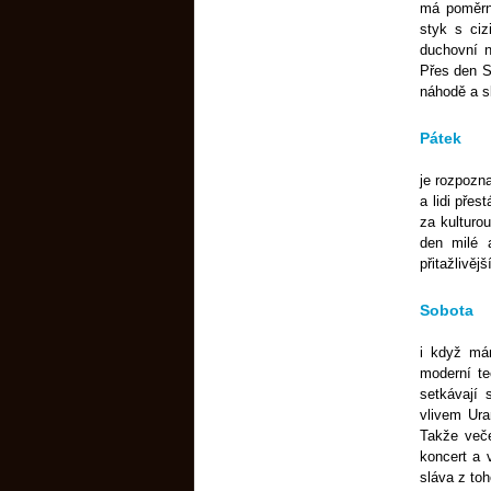
má poměrně
styk s ci
duchovní n
Přes den St
náhodě a s
Pátek
je rozpozn
a lidi přes
za kulturou
den milé 
přitažlivěj
Sobota
i když má
moderní te
setkávají 
vlivem Ura
Takže veče
koncert a 
sláva z toh