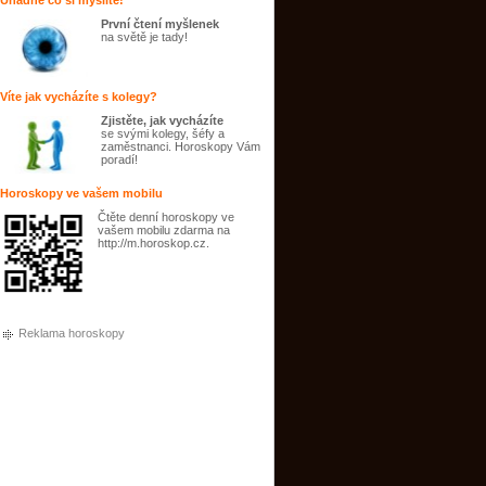
Uhádne co si myslíte!
První čtení myšlenek
na světě je tady!
Víte jak vycházíte s kolegy?
Zjistěte, jak vycházíte
se svými kolegy, šéfy a
zaměstnanci. Horoskopy Vám
poradí!
Horoskopy ve vašem mobilu
Čtěte denní horoskopy ve
vašem mobilu zdarma na
http://m.horoskop.cz.
Reklama horoskopy