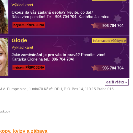
Výklad karet
Okouzlila vás zadaná osoba?
Nevíte, co dál?
Ráda vám poradím! Tel.:
906 704 704
. Kartářka Jasmína
nejsem PŘIPOJENA
906 704 704
Glorie
Informace o věštkyni »
Výklad karet
Jaké zaměstnání je pro vás to pravé?
Poradím vám!
Kartářka Glorie na tel.:
906 704 704
!
nejsem PŘIPOJENA
906 704 704
další věštci »
M.A. Europe s.r.o.
, 1 min/70 Kč vč. DPH, P. O. Box 14, 110 15 Praha 015
oskopy
opy, kvízy a zábava