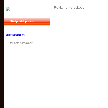
Reklama horoskopy
Předpověď počasí
BlueBoard.cz
Reklama horoskopy