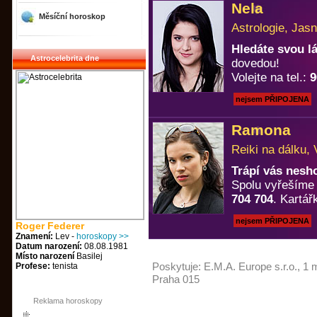
Nela
Měsíční horoskop
Astrologie, Jasn
Hledáte svou 
Astrocelebrita dne
dovedou!
Volejte na tel.:
9
nejsem PŘIPOJENA
Ramona
Reiki na dálku, 
Trápí vás nesh
Spolu vyřešíme k
704 704
. Kartá
nejsem PŘIPOJENA
Roger Federer
Znamení:
Lev -
horoskopy >>
Datum narození:
08.08.1981
Místo narození
Basilej
Poskytuje:
E.M.A. Europe s.r.o.
, 1 
Profese:
tenista
Praha 015
Reklama horoskopy