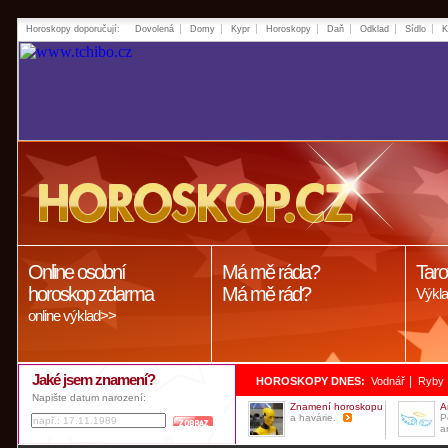
Horoskopy doporučují:
Dovolená
Domy
Kypr
Horoskopy
Daň
Odklad
Sídlo
K
Online osobní
Má mě ráda?
Taro
horoskop zdarma
Má mě rád?
Výkla
online výklad>>
Jaké jsem znamení?
|
HOROSKOPY DNES:
Vodnář
Ryby
Napište datum narození:
Znamení horoskopu
A
a havárie.
P
a