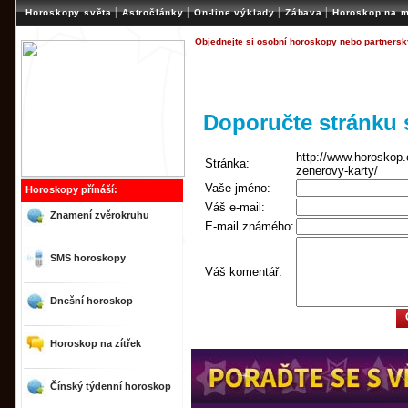
|
|
|
|
Horoskopy světa
Astročlánky
On-line výklady
Zábava
Horoskop na m
Objednejte si osobní horoskopy nebo partnersk
Doporučte stránk
http://www.horoskop.
Stránka:
zenerovy-karty/
Vaše jméno:
Horoskopy přínáší:
Váš e-mail:
Znamení zvěrokruhu
E-mail známého:
SMS horoskopy
Váš komentář:
Dnešní horoskop
Horoskop na zítřek
Čínský týdenní horoskop