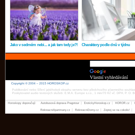
Jako v sedmém nebi... a jak tam tedy je?!
Charaktery podle dnů v týdnu
Vlastní vyhledávání
Copyright © 2004 – 2015 HOROSKOP.cz
Publikování nebo šíření jakéhokoli obsahu serveru bez předchozího písemného souhla
Poskytovatel audio textových služeb: E.M.A. Europe s.r.o., 1 min/70 Kč vč. DPH, P. O.
Horoskopy doporučují:
Autobusová doprava Pragotour
ErotickyHoroskop.cz
HOROR.cz
RekreacniApartmany.cz
RekreacniDomy.cz
Zeptej se na cokoliv!