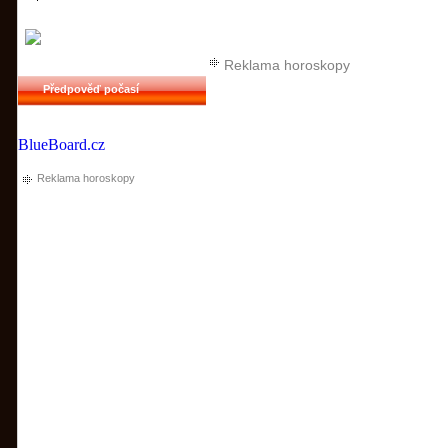
Reklama horoskopy
Předpověď počasí
BlueBoard.cz
Reklama horoskopy