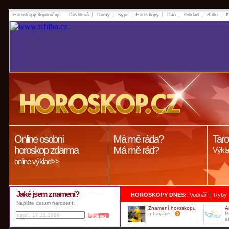
Horoskopy doporučují:
Dovolená
Domy
Kypr
Horoskopy
Daň
Odklad
Sídlo
K
Online osobní
Má mě ráda?
Taro
horoskop zdarma
Má mě rád?
Výkla
online výklad>>
Jaké jsem znamení?
|
HOROSKOPY DNES:
Vodnář
Ryby
Napište datum narození:
Znamení horoskopu
A
a havárie.
P
a