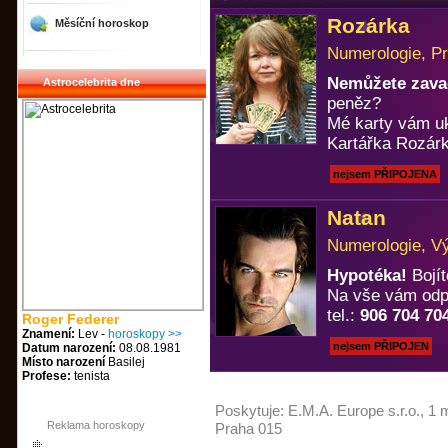
Rozárka
Měsíční horoskop
Numerologie, Pr
Nemůžete zavad
Astrocelebrita dne
peněz?
Mé karty vám u
Kartářka Rozárk
nejsem PŘIPOJENA
Natan
Numerologie, Vý
Hypotéka!
Bojít
Na vše vám odp
tel.:
906 704 70
Roger Federer
Znamení:
Lev -
horoskopy >>
nejsem PŘIPOJEN
Datum narození:
08.08.1981
Místo narození
Basilej
Profese:
tenista
Poskytuje:
E.M.A. Europe s.r.o.
, 1 
Reklama horoskopy
Praha 015