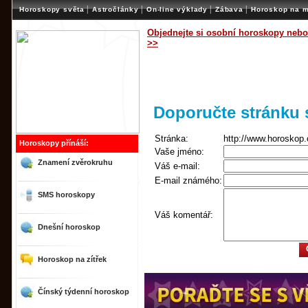
|
|
|
|
Horoskopy světa
Astročlánky
On-line výklady
Zábava
Horoskop na m
Objednejte si osobní horoskopy nebo
>>
Doporučte stránk
Stránka:
http://www.horoskop.
Horoskopy přínáší:
Vaše jméno:
Znamení zvěrokruhu
Váš e-mail:
E-mail známého:
SMS horoskopy
Váš komentář:
Dnešní horoskop
Horoskop na zítřek
Čínský týdenní horoskop