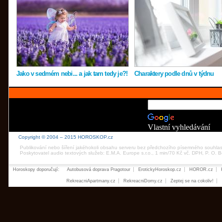
Jako v sedmém nebi... a jak tam tedy je?!
Charaktery podle dnů v týdnu
Vlastní vyhledávání
Copyright © 2004 – 2015 HOROSKOP.cz
Publikování nebo šíření jakéhokoli obsahu serveru bez předchozího písemného souhla
Poskytovatel audio textových služeb: E.M.A. Europe s.r.o., 1 min/70 Kč vč. DPH, P. O.
Horoskopy doporučují:
Autobusová doprava Pragotour
ErotickyHoroskop.cz
HOROR.cz
RekreacniApartmany.cz
RekreacniDomy.cz
Zeptej se na cokoliv!