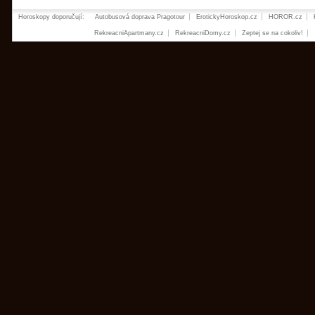
Horoskopy doporučují:
Autobusová doprava Pragotour
ErotickyHoroskop.cz
HOROR.cz
RekreacniApartmany.cz
RekreacniDomy.cz
Zeptej se na cokoliv!