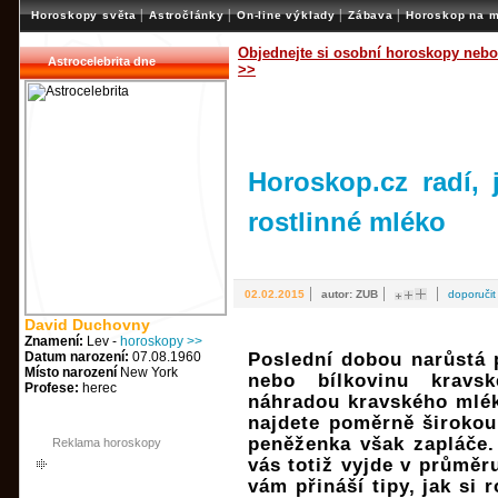
|
|
|
|
Horoskopy světa
Astročlánky
On-line výklady
Zábava
Horoskop na m
Objednejte si osobní horoskopy nebo
Astrocelebrita dne
>>
Horoskop.cz radí, 
rostlinné mléko
|
|
|
02.02.2015
autor: ZUB
doporuči
David Duchovny
Znamení:
Lev -
horoskopy >>
Datum narození:
07.08.1960
Poslední dobou narůstá p
Místo narození
New York
nebo bílkovinu kravs
Profese:
herec
náhradou kravského mlék
najdete poměrně širokou
peněženka však zapláče.
Reklama horoskopy
vás totiž vyjde v průměr
vám přináší tipy, jak si 