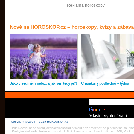
Reklama horoskopy
Nově na HOROSKOP.cz – horoskopy, kvízy a zábava
Jako v sedmém nebi... a jak tam tedy je?!
Charaktery podle dnů v týdnu
Vlastní vyhledávání
Copyright © 2004 – 2015 HOROSKOP.cz
Publikování nebo šíření jakéhokoli obsahu serveru bez předchozího písemného souhla
Poskytovatel audio textových služeb: E.M.A. Europe s.r.o., 1 min/70 Kč vč. DPH, P. O.