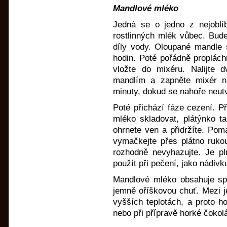
Mandlové mléko
Jedná se o jedno z nejoblí
rostlinných mlék vůbec. Bude
díly vody. Oloupané mandle 
hodin. Poté pořádně proplác
vložte do mixéru. Nalijte 
mandlím a zapněte mixér n
minuty, dokud se nahoře neut
Poté přichází fáze cezení. Př
mléko skladovat, plátýnko ta
ohrnete ven a přidržíte. Pom
vymačkejte přes plátno ruko
rozhodně nevyhazujte. Je pl
použít při pečení, jako nádiv
Mandlové mléko obsahuje sp
jemně oříškovou chuť. Mezi je
vyšších teplotách, a proto 
nebo při přípravě horké čokol