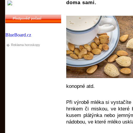
doma sami.
Předpověď počasí
BlueBoard.cz
Reklama horoskopy
konopné atd.
Při výrobě mléka si vystačít
hrnkem či miskou, ve které
kusem plátýnka nebo jemným
nádobou, ve které mléko uskla