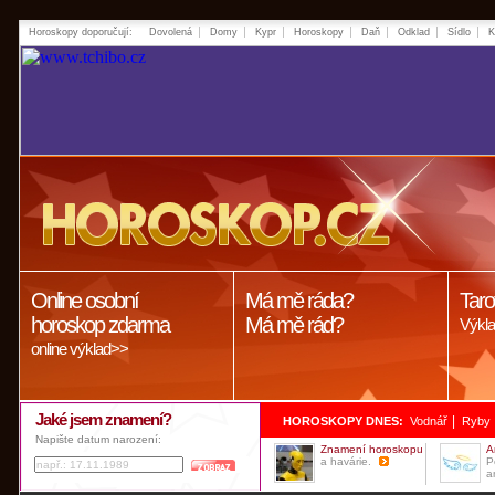
Horoskopy doporučují:
Dovolená
Domy
Kypr
Horoskopy
Daň
Odklad
Sídlo
K
Online osobní
Má mě ráda?
Taro
horoskop zdarma
Má mě rád?
Výkla
online výklad>>
Jaké jsem znamení?
|
HOROSKOPY DNES:
Vodnář
Ryby
Napište datum narození:
Znamení horoskopu
A
a havárie.
P
a