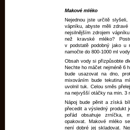
Makové mléko
Nejednou jste určitě slyšeli
vápníku, abyste měli zdravé 
nejsilnějším zdrojem vápník
než kravské mléko? Post
v podstatě podobný jako u
namočte do 800-1000 ml vody
Obsah vody si přizpůsobte dle
Nechte ho máčet nejméně 6 hod
bude usazovat na dno, pro
mixováním bude tekutina m
uvolnil tuk. Celou směs přele
na nejvyšší otáčky na min. 3 
Nápoj bude pěnit a získá bíl
přecedit a výsledný produkt 
pořád obsahuje zrníčka, m
opakovat. Makové mléko se
není dobré jej skladovat. N