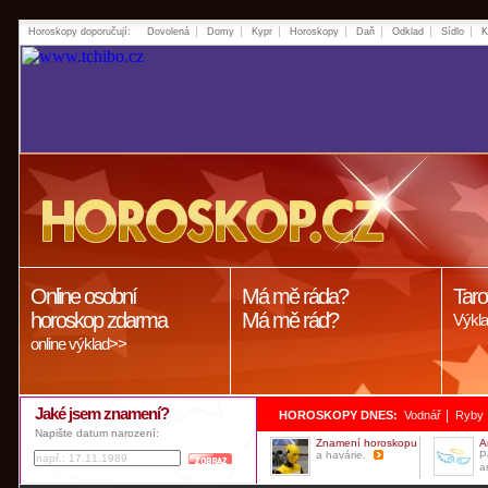
Horoskopy doporučují:
Dovolená
Domy
Kypr
Horoskopy
Daň
Odklad
Sídlo
K
Online osobní
Má mě ráda?
Taro
horoskop zdarma
Má mě rád?
Výkla
online výklad>>
Jaké jsem znamení?
|
HOROSKOPY DNES:
Vodnář
Ryby
Napište datum narození:
Znamení horoskopu
A
a havárie.
P
a