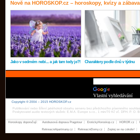
Nově na HOROSKOP.cz – horoskopy, kvízy a zábava
Jako v sedmém nebi... a jak tam tedy je?!
Charaktery podle dnů v týdnu
Vlastní vyhledávání
Copyright © 2004 – 2015 HOROSKOP.cz
Publikování nebo šíření jakéhokoli obsahu serveru bez předchozího písemného souhla
Poskytovatel audio textových služeb: E.M.A. Europe s.r.o., 1 min/70 Kč vč. DPH, P. O.
Horoskopy doporučují:
Autobusová doprava Pragotour
ErotickyHoroskop.cz
HOROR.cz
RekreacniApartmany.cz
RekreacniDomy.cz
Zeptej se na cokoliv!