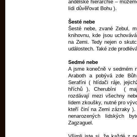
andělské hierarchie – můžeme
lidi důvěřovat Bohu ).
Šesté nebe
Šesté nebe, zvané Zebul, m
knihovnu, kde jsou uchováv
na Zemi. Tedy nejen o skutcí
událostech. Také zde prodlé
Sedmé nebe
A jsme konečně v sedmém ne
Araboth a pobývá zde Bůh 
Serafíni ( hlídači ráje, jeji
hříchů ), Cherubíni ( maj
rozdávají mezi všechny nebe
lidem zkoušky, nutné pro vývo
kteří činí na Zemi zázraky ).
nenarozených lidských by
Zagzaguel.
Všimli jste si, že každé z n