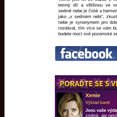
temný díl a většinou ve 
sedmé nebe je čisté a harmoni
jako „v sedmém nebi“, zkus
nebe je synonymem pro dobr
rozdávat, tím více se vám bud
budete moct své pozemské se
Xenie
Výklad karet
Jsou vaše výda
změnit, ale neví