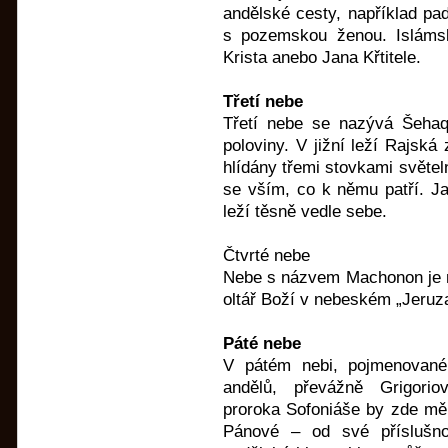
andělské cesty, například pad
s pozemskou ženou. Islámsk
Krista anebo Jana Křtitele.
Třetí nebe
Třetí nebe se nazývá Šehaq
poloviny. V jižní leží Rajská
hlídány třemi stovkami světel
se vším, co k němu patří. Ja
leží těsně vedle sebe.
Čtvrté nebe
Nebe s názvem Machonon je m
oltář Boží v nebeském „Jeruz
Páté nebe
V pátém nebi, pojmenované
andělů, převážně Grigorio
proroka Sofoniáše by zde měl
Pánové – od své příslušn