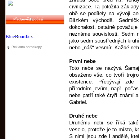
civilizace. Ta položila zákla
obě se podílely na vývoji an
Předpověď počasí
Blízkém východě. Sedmič
dokonalost, ostatně považuje 
neznáme souvislosti. Sedm n
BlueBoard.cz
jako sedm soustředných kruhů
nebo „náš“ vesmír. Každé neb
Reklama horoskopy
První nebe
Toto nebe se nazývá Šama
obsaženo vše, co tvoří trojr
existence. Přebývají zde 
přírodním jevům, např. počas
nebe patří také čtyři známí a
Gabriel.
Druhé nebe
Druhému nebi se říká také
veselo, protože je to místo, k
S nimi jsou zde i andělé, kt