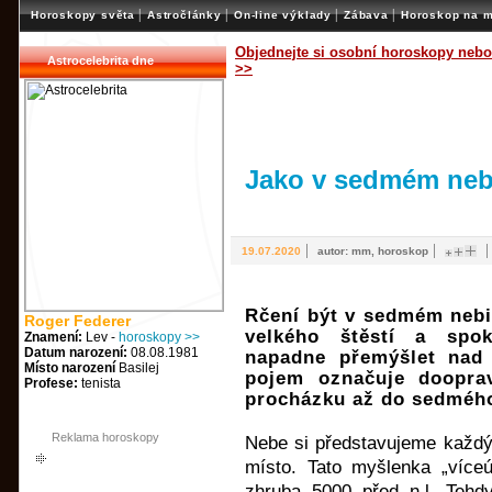
|
|
|
|
Horoskopy světa
Astročlánky
On-line výklady
Zábava
Horoskop na m
Objednejte si osobní horoskopy nebo
Astrocelebrita dne
>>
Jako v sedmém nebi.
|
|
19.07.2020
autor: mm, horoskop
Rčení být v sedmém nebi
Roger Federer
velkého štěstí a spok
Znamení:
Lev -
horoskopy >>
Datum narození:
08.08.1981
napadne přemýšlet nad 
Místo narození
Basilej
pojem označuje doopra
Profese:
tenista
procházku až do sedméh
Reklama horoskopy
Nebe si představujeme každý 
místo. Tato myšlenka „více
zhruba 5000 před n.l. Tehd