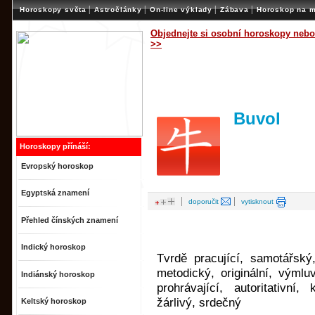
|
|
|
|
Horoskopy světa
Astročlánky
On-line výklady
Zábava
Horoskop na m
Objednejte si osobní horoskopy nebo
>>
Buvol
Horoskopy přínáší:
Evropský horoskop
Egyptská znamení
|
|
doporučit
vytisknout
Přehled čínských znamení
Indický horoskop
Tvrdě pracující, samotářský,
metodický, originální, výmluv
Indiánský horoskop
prohrávající, autoritativní,
žárlivý, srdečný
Keltský horoskop