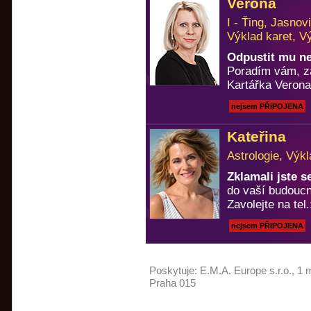
Verona
I - Ťing, Jasno
Výklad karet, V
Odpustit mu n
Poradím vám, za
Kartářka Verona
nejsem PŘIPOJENA
Kateřina
Astrologie, Výkl
Zklamali jste 
do vaší budoucn
Zavolejte na tel
nejsem PŘIPOJENA
Poskytuje:
E.M.A. Europe s.r.o.
, 1 
Praha 015