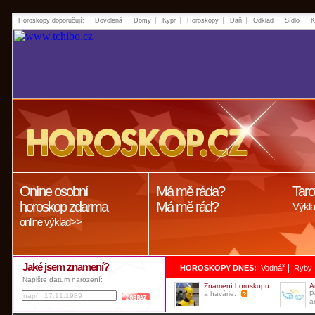
Horoskopy doporučují:
Dovolená
Domy
Kypr
Horoskopy
Daň
Odklad
Sídlo
K
Online osobní
Má mě ráda?
Taro
horoskop zdarma
Má mě rád?
Výkla
online výklad>>
Jaké jsem znamení?
|
HOROSKOPY DNES:
Vodnář
Ryby
Napište datum narození:
Znamení horoskopu
A
a havárie.
P
a