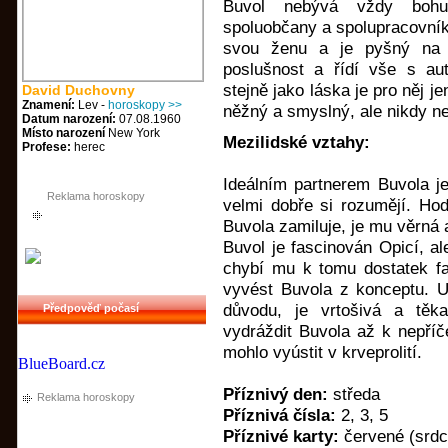
Buvol nebývá vždy bohu
spoluobčany a spolupracovníky
svou ženu a je pyšný na 
poslušnost a řídí vše s auto
stejně jako láska je pro něj j
David Duchovny
Znamení:
Lev -
horoskopy >>
něžný a smyslný, ale nikdy n
Datum narození:
07.08.1960
Místo narození
New York
Mezilidské vztahy:
Profese:
herec
Ideálním partnerem Buvola je
Reklama horoskopy
velmi dobře si rozumějí. Hod
Buvola zamiluje, je mu věrná 
Buvol je fascinován Opicí, al
chybí mu k tomu dostatek f
vyvést Buvola z konceptu. U
důvodu, je vrtošivá a těk
Předpověď počasí
vydráždit Buvola až k nepříč
mohlo vyústit v krveprolití.
BlueBoard.cz
Příznivý den:
středa
Reklama horoskopy
Příznivá čísla:
2, 3, 5
Příznivé karty:
červené (srdce