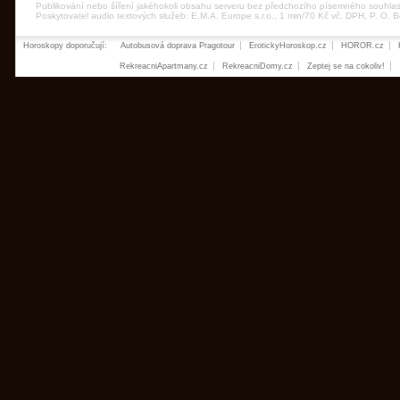
Publikování nebo šíření jakéhokoli obsahu serveru bez předchozího písemného souhla
Poskytovatel audio textových služeb: E.M.A. Europe s.r.o., 1 min/70 Kč vč. DPH, P. O.
Horoskopy doporučují:
Autobusová doprava Pragotour
ErotickyHoroskop.cz
HOROR.cz
RekreacniApartmany.cz
RekreacniDomy.cz
Zeptej se na cokoliv!