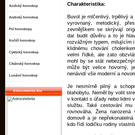
Charakteristika:
Aztécký horoskop
Buvol je mlčenlivý, trpělivý 
Arabský horoskop
vyrovnaný, metodický, pře
zevnějškem se skrývají orig
Psí horoskopy
dar budit důvěru a to je hla
Kočičí horoskop
rozvážným typem, milujícím i
klidnému chování cholerike
Cyklický horoskop
velmi řídké, ale zato obzvlá
mohl by se stát nebezpečným
Cikánský horoskop
může být velice hovorný, je
nenávidí vše moderní a novo
Lunární horoskop
Je nesmírně pilný a schop
Astrocelebrita dne
blahobytu. Neměl by volit str
v kontakt s úřady nebo lidmi 
službu. Také cestování mu 
rovnováha. Žena narozená
domově a je nepřekonatelná 
kdo řídí lodičku rodiny vlastní