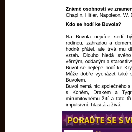
Známé osobnosti ve znamen
Chaplin, Hitler, Napoleon, W.
Kdo se hodí ke Buvola?
Na Buvola nejvíce sedí b
rodinou, zahradou a domem,
hodně přátel, ale trvá mu d
vztah. Dlouho hledá svého
věrným, oddaným a starostli
Buvol se nejlépe hodí ke Kry
Může dobře vycházet také 
Buvolem.
Buvol nemá nic společného s
s Koněm, Drakem a Tygre
mírumilovnému žití a tato tř
impulsivní, hlasitá a živá.