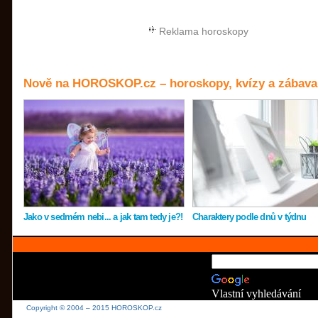
Reklama horoskopy
Nově na HOROSKOP.cz – horoskopy, kvízy a zábava
Jako v sedmém nebi... a jak tam tedy je?!
Charaktery podle dnů v týdnu
Vlastní vyhledávání
Copyright © 2004 – 2015 HOROSKOP.cz