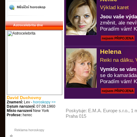
Výklad karet
Měsíční horoskop
Jsou vaše výda
změnit, ale neví
Astrocelebrita dne
Poradím vám! Ka
nejsem PŘIPOJENA
Helena
Reiki na dálku, 
Vymklo se vám 
se do kamaráda
Poradím vám! Ka
nejsem PŘIPOJENA
David Duchovny
Znamení:
Lev -
horoskopy >>
Datum narození:
07.08.1960
Poskytuje:
E.M.A. Europe s.r.o.
, 1 
Místo narození
New York
Profese:
herec
Praha 015
Reklama horoskopy