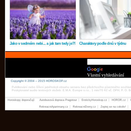
Jako v sedmém nebi... a jak tam tedy je?!
Charaktery podle dnů v týdnu
Vlastní vyhledávání
Copyright © 2004 – 2015 HOROSKOP.cz
Publikování nebo šíření jakéhokoli obsahu serveru bez předchozího písemného souhla
Poskytovatel audio textových služeb: E.M.A. Europe s.r.o., 1 min/70 Kč vč. DPH, P. O.
Horoskopy doporučují:
Autobusová doprava Pragotour
ErotickyHoroskop.cz
HOROR.cz
RekreacniApartmany.cz
RekreacniDomy.cz
Zeptej se na cokoliv!