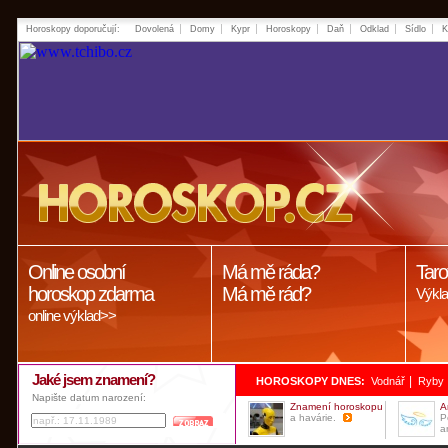
Horoskopy doporučují:
Dovolená
Domy
Kypr
Horoskopy
Daň
Odklad
Sídlo
K
Online osobní
Má mě ráda?
Taro
horoskop zdarma
Má mě rád?
Výkla
online výklad>>
Jaké jsem znamení?
|
HOROSKOPY DNES:
Vodnář
Ryby
Napište datum narození:
Znamení horoskopu
A
a havárie.
P
a