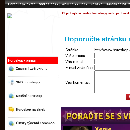
|
|
|
|
Horoskopy světa
Astročlánky
On-line výklady
Zábava
Horoskop na m
Objednejte si osobní horoskopy nebo partnersk
Doporučte stránk
Stránka:
http://www.horoskop.
Vaše jméno:
Horoskopy přínáší:
Váš e-mail:
E-mail známého:
Znamení zvěrokruhu
Váš komentář:
SMS horoskopy
Dnešní horoskop
Horoskop na zítřek
Čínský týdenní horoskop
Xenie