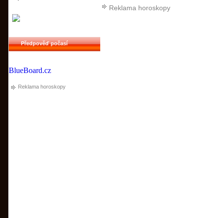
Reklama horoskopy
Předpověď počasí
BlueBoard.cz
Reklama horoskopy